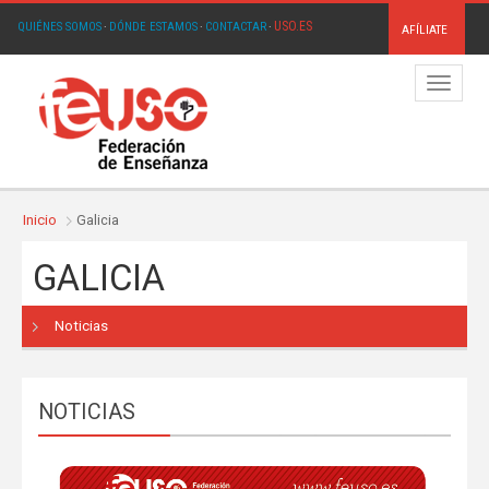
USO.ES
QUIÉNES SOMOS
·
DÓNDE ESTAMOS
·
CONTACTAR
·
AFÍLIATE
Menú
Inicio
Galicia
GALICIA
Noticias
NOTICIAS