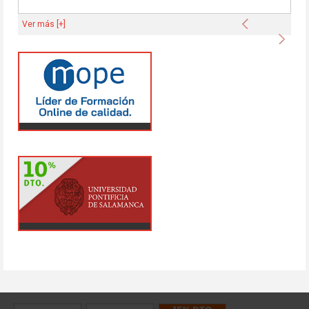
Anterior
Ver más [+]
Sigu