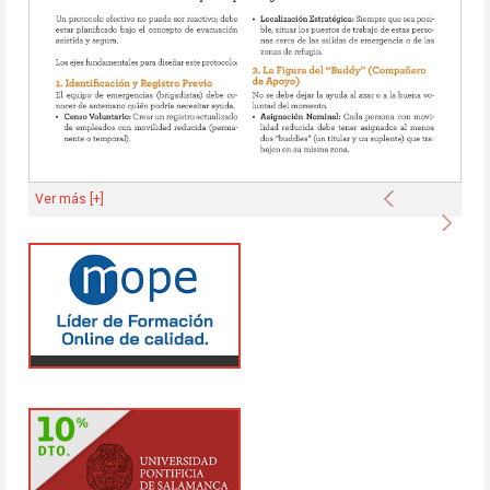
Anterior
Ver más [+]
Sigu