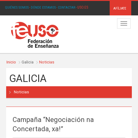
USO.ES
QUIÉNES SOMOS
·
DÓNDE ESTAMOS
·
CONTACTAR
·
AFÍLIATE
Menú
Inicio
Galicia
Noticias
GALICIA
Noticias
Campaña “Negociación na
Concertada, xa!”