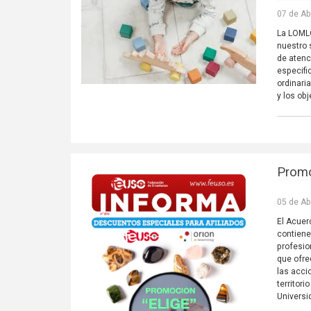
07 de Ab
La LOMLO
nuestro 
de atenc
especifi
ordinari
y los ob
Promo
05 de Ab
El Acuer
contiene
profesio
que ofre
las acci
territor
Universi