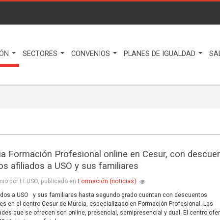
IÓN
SECTORES
CONVENIOS
PLANES DE IGUALDAD
SA
ia Formación Profesional online en Cesur, con descue
os afiliados a USO y sus familiares
Formación (noticias)
nio por FEUSO, publicado en
iados a USO y sus familiares hasta segundo grado cuentan con descuentos
es en el centro Cesur de Murcia, especializado en Formación Profesional. Las
des que se ofrecen son online, presencial, semipresencial y dual. El centro ofe