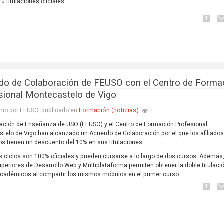
0 titulaciones oficiales.
do de Colaboración de FEUSO con el Centro de Forma
sional Montecastelo de Vigo
Formación (noticias)
nio por FEUSO, publicado en
ación de Enseñanza de USO (FEUSO) y el Centro de Formación Profesional
telo de Vigo han alcanzado un Acuerdo de Colaboración por el que los afiliado
jos tienen un descuento del 10% en sus titulaciones.
s ciclos son 100% oficiales y pueden cursarse a lo largo de dos cursos. Además,
uperiores de Desarrollo Web y Multiplataforma permiten obtener la doble titulaci
cadémicos al compartir los mismos módulos en el primer curso.