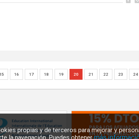
15
16
17
18
19
20
21
22
23
24
okies propias y de terceros para mejorar y persona
más informació
arte la navegación. Puedes obtener