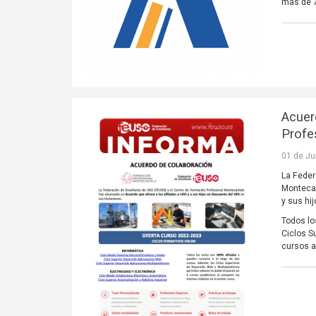
más de 7
Acuer
Profe
01 de Ju
La Feder
Montecas
y sus hi
Todos lo
Ciclos S
cursos a