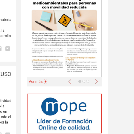
materia
 la
arrollo
FEUSO
Anterior
Siguiente
Ver más [+]
tividad
 la
to en
todo el
por la