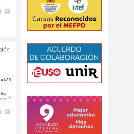
ción
s a USO
 los
ón en 3