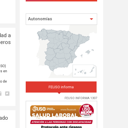
Autonomías
dad a
ieros
USO)
es en
ro de
FEUSO informa
FEUSO INFORMA 1307
tado