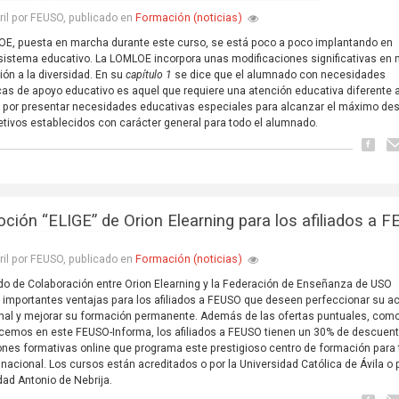
Formación (noticias)
ril por FEUSO, publicado en
E, puesta en marcha durante este curso, se está poco a poco implantando en
sistema educativo. La LOMLOE incorpora unas modificaciones significativas en 
ión a la diversidad. En su
capítulo 1
se dice que el alumnado con necesidades
cas de apoyo educativo es aquel que requiere una atención educativa diferente a
a por presentar necesidades educativas especiales para alcanzar el máximo des
jetivos establecidos con carácter general para todo el alumnado.
ción “ELIGE” de Orion Elearning para los afiliados a 
Formación (noticias)
ril por FEUSO, publicado en
do de Colaboración entre Orion Elearning y la Federación de Enseñanza de USO
 importantes ventajas para los afiliados a FEUSO que deseen perfeccionar su ac
nal y mejorar su formación permanente. Además de las ofertas puntuales, como
cemos en este FEUSO-Informa, los afiliados a FEUSO tienen un 30% de descuen
ones formativas online que programa este prestigioso centro de formación para 
io nacional. Los cursos están acreditados o por la Universidad Católica de Ávila o 
dad Antonio de Nebrija.