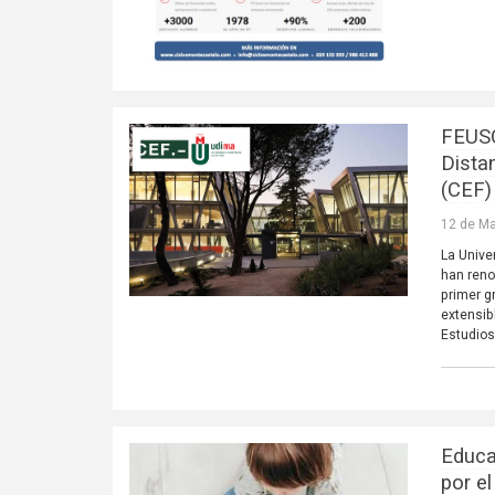
FEUSO
Dista
(CEF)
12 de Ma
La Unive
han reno
primer g
extensib
Estudios
Educa
por e