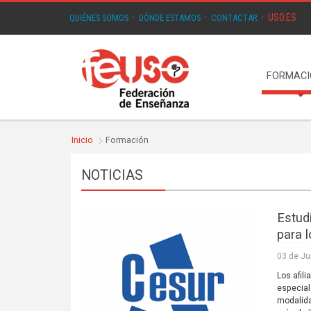
USO.ES
QUIÉNES SOMOS
·
DÓNDE ESTAMOS
·
CONTACTAR
·
FORMAC
Inicio
Formación
NOTICIAS
Estud
para l
03 de Ju
Los afil
especial
modalida