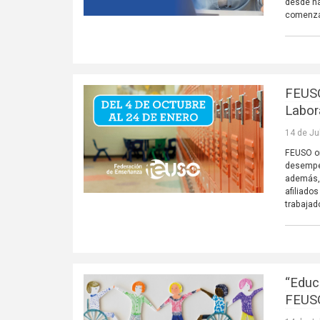
desde ha
comenza
FEUSO
Labor
14 de Ju
FEUSO or
desempeñ
además, 
afiliado
trabajad
“Educa
FEUSO