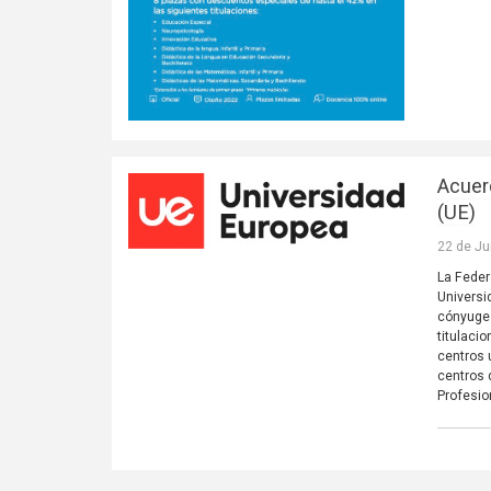
Acuer
(UE)
22 de Ju
La Feder
Universi
cónyuges
titulaci
centros 
centros 
Profesio