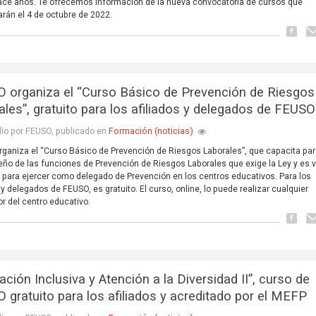
ce años. Te ofrecemos información de la nueva convocatoria de cursos que
rán el 4 de octubre de 2022.
 organiza el “Curso Básico de Prevención de Riesgos
ales”, gratuito para los afiliados y delegados de FEUSO
Formación (noticias)
lio por FEUSO, publicado en
ganiza el “Curso Básico de Prevención de Riesgos Laborales”, que capacita par
o de las funciones de Prevención de Riesgos Laborales que exige la Ley y es v
para ejercer como delegado de Prevención en los centros educativos. Para los
s y delegados de FEUSO, es gratuito. El curso, online, lo puede realizar cualquier
or del centro educativo.
ción Inclusiva y Atención a la Diversidad II”, curso de
 gratuito para los afiliados y acreditado por el MEFP