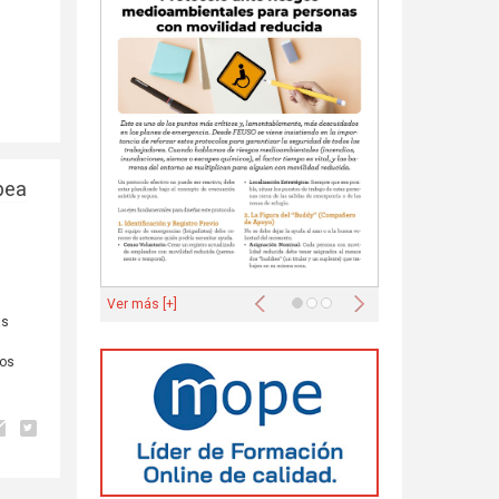
pea
Anterior
Siguiente
Ver más [+]
as
los