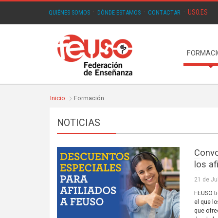
USO.ES
QUIÉNES SOMOS
·
DÓNDE ESTAMOS
·
CONTACTAR
·
FORMAC
Inicio
Formación
NOTICIAS
Convo
los a
21 de Ju
FEUSO ti
el que l
que ofre