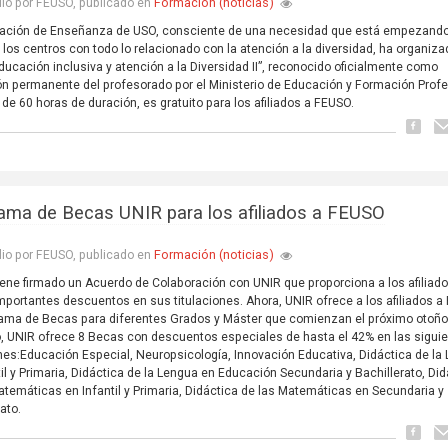
Formación (noticias)
lio por FEUSO, publicado en
ración de Enseñanza de USO, consciente de una necesidad que está empezand
n los centros con todo lo relacionado con la atención a la diversidad, ha organiza
ducación inclusiva y atención a la Diversidad II”, reconocido oficialmente como
n permanente del profesorado por el Ministerio de Educación y Formación Profe
, de 60 horas de duración, es gratuito para los afiliados a FEUSO.
ama de Becas UNIR para los afiliados a FEUSO
Formación (noticias)
lio por FEUSO, publicado en
ene firmado un Acuerdo de Colaboración con UNIR que proporciona a los afiliad
portantes descuentos en sus titulaciones. Ahora, UNIR ofrece a los afiliados 
ama de Becas para diferentes Grados y Máster que comienzan el próximo otoño
, UNIR ofrece 8 Becas con descuentos especiales de hasta el 42% en las sigui
ones:Educación Especial, Neuropsicología, Innovación Educativa, Didáctica de la
til y Primaria, Didáctica de la Lengua en Educación Secundaria y Bachillerato, Di
atemáticas en Infantil y Primaria, Didáctica de las Matemáticas en Secundaria y
ato.