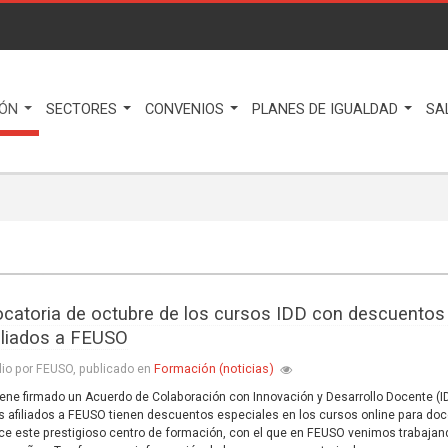
IÓN
SECTORES
CONVENIOS
PLANES DE IGUALDAD
SA
catoria de octubre de los cursos IDD con descuentos
filiados a FEUSO
Formación (noticias)
lio por FEUSO, publicado en
ene firmado un Acuerdo de Colaboración con Innovación y Desarrollo Docente (I
os afiliados a FEUSO tienen descuentos especiales en los cursos online para do
ce este prestigioso centro de formación, con el que en FEUSO venimos trabajan