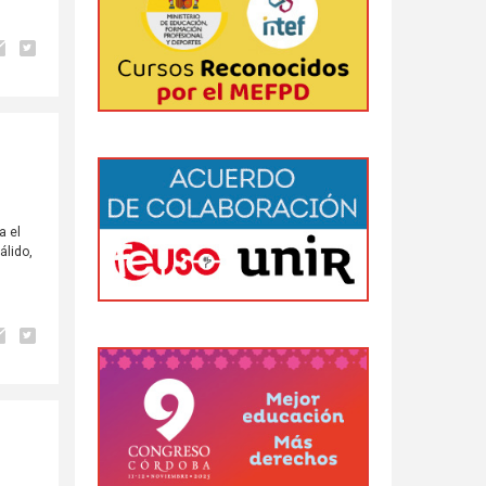
a el
álido,