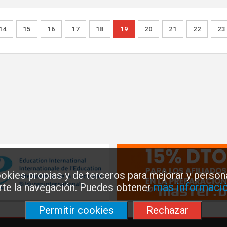
14
15
16
17
18
19
20
21
22
23
okies propias y de terceros para mejorar y persona
más informació
arte la navegación. Puedes obtener
Permitir cookies
Rechazar