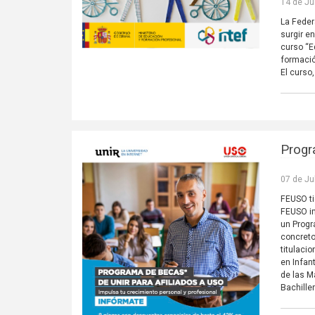
14 de Ju
La Fede
surgir e
curso “E
formació
El curso
Progr
07 de Ju
FEUSO ti
FEUSO im
un Progr
concreto
titulaci
en Infan
de las M
Bachiller