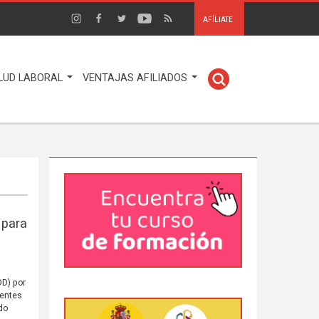
AFÍLIATE
LUD LABORAL
VENTAJAS AFILIADOS
 para
DD) por
centes
do