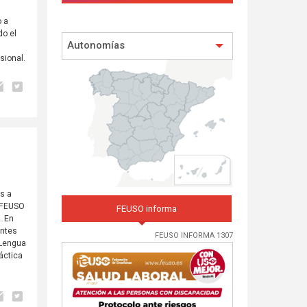
o a
do el
Autonomías
sional.
os a
a FEUSO
FEUSO informa
. En
entes
FEUSO INFORMA 1307
 Lengua
dáctica