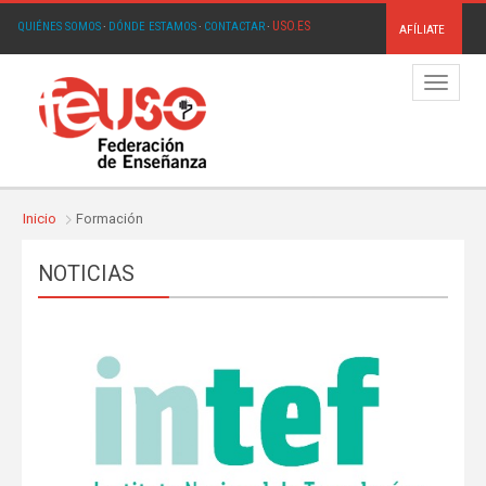
USO.ES
QUIÉNES SOMOS
·
DÓNDE ESTAMOS
·
CONTACTAR
·
AFÍLIATE
Menú
Inicio
Formación
NOTICIAS