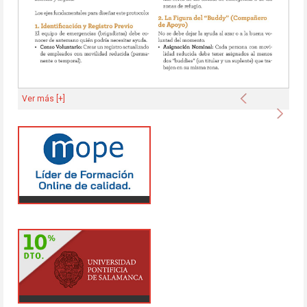
Anterior
Ver más [+]
Sigu