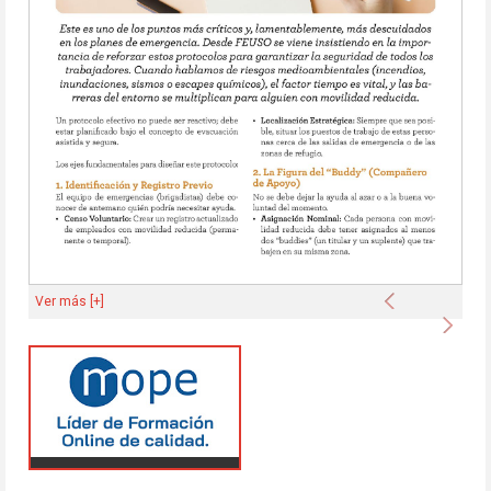
Anterior
Ver más [+]
Sigu