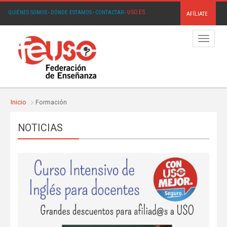
USO.ES
QUIÉNES SOMOS
·
DÓNDE ESTAMOS
·
CONTACTAR
·
AFÍLIATE
Menú
Inicio
Formación
NOTICIAS