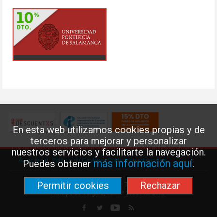
En esta web utilizamos cookies propias y de
terceros para mejorar y personalizar
nuestros servicios y facilitarte la navegación.
Aviso legal
·
Política de Cookies
·
Política de privacidad
más información aquí
Puedes obtener
.
Permitir cookies
Rechazar
Federación de Enseñanza de USO · Teléfono: 91 577 41 13 ·
Príncipe de Vergara, 13 · 7º 28001 MADRID