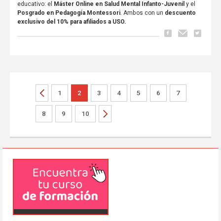
educativo: el
Máster Online en Salud Mental Infanto-Juvenil
y el
Posgrado en Pedagogía Montessori
. Ambos con un
descuento
exclusivo del 10% para afiliados a USO.
1
2
3
4
5
6
7
8
9
10