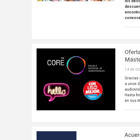
los desc
descuen
encontra
convocat
Ofert
Mást
14 de Oc
Gracias
a unos d
audiovis
Hasta fi
en sus M
Acuer