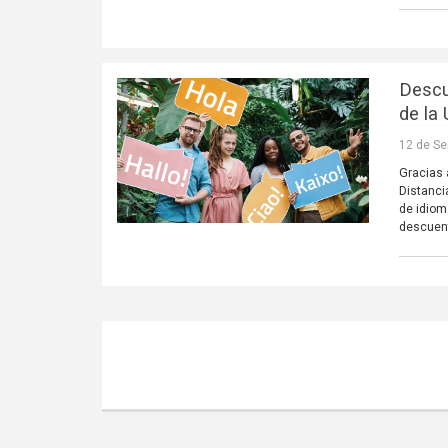
Descu
de la
12 de Se
Gracias 
Distanci
de idiom
descuent