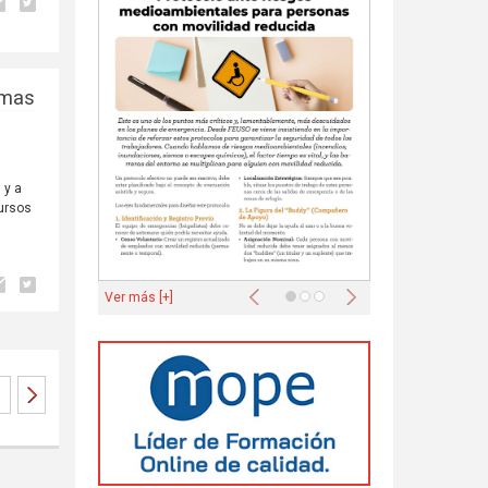
omas
 y a
cursos
s
Anterior
Siguiente
Ver más [+]