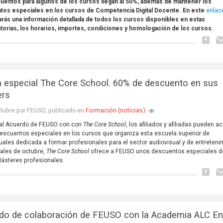
uentos para algunos de los cursos llegan al 50%, además de mantener los
enlac
tos especiales en los cursos de Competencia Digital Docente. En este
rás una información detallada de todos los cursos disponibles en estas
orias, los horarios, importes, condiciones y homologación de los cursos.
a especial The Core School. 60% de descuento en sus
ers
Formación (noticias)
tubre por FEUSO, publicado en
 al Acuerdo de FEUSO con con
The Core School
, los afiliados y afiliadas pueden a
escuentos especiales en los cursos que organiza esta escuela superior de
uales dedicada a formar profesionales para el sector audiovisual y de entreteni
nales de octubre,
The Core School
ofrece a FEUSO unos descuentos especiales d
ásteres profesionales.
do de colaboración de FEUSO con la Academia ALC En