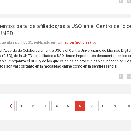
entos para los afiliados/as a USO en el Centro de Idi
 UNED
Formación (noticias)
ptiembre por FEUSO, publicado en
al Acuerdo de Colaboración entre USO y el Centro Universitario de Idiomas Digital
a (CUID), de la UNED, los afiliados a USO tienen importantes descuentos en los 
as que organiza el CUID y de los que ya se ha abierto el plazo de inscripción. Lo
os son válidos tanto en la modalidad online como en la semipresencial.
1
2
3
4
5
6
7
8
9
10