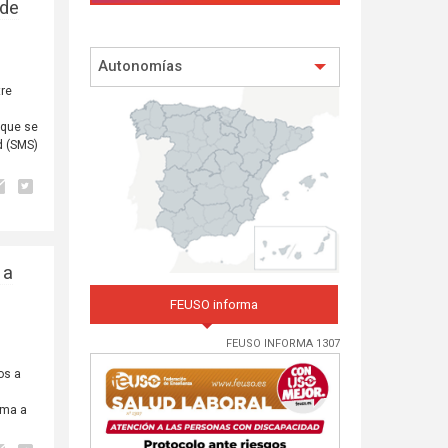
 de
Autonomías
tre
 que se
d (SMS)
 a
FEUSO informa
FEUSO INFORMA 1307
os a
ama a