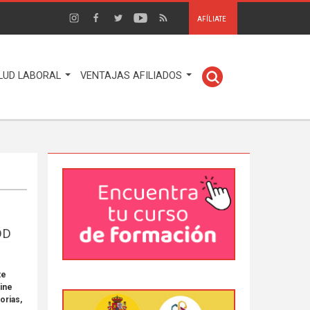
AFÍLIATE
LUD LABORAL
VENTAJAS AFILIADOS
DD
te
line
orias,