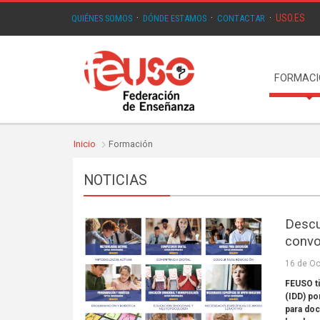
USO.ES
QUIÉNES SOMOS
·
DÓNDE ESTAMOS
·
CONTACTAR
·
FORMAC
Inicio
Formación
NOTICIAS
Descu
convo
16 de Oc
FEUSO t
(IDD) po
para doc