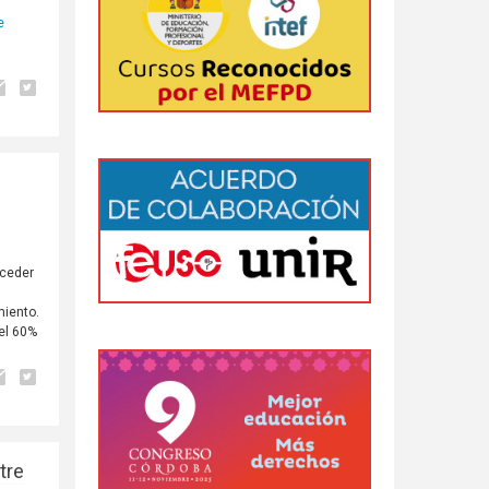
e
cceder
miento.
el 60%
tre