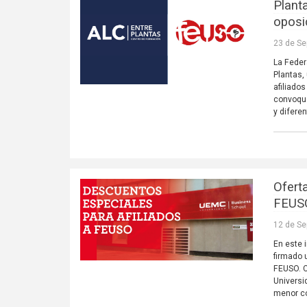
Plant
oposi
23 de Se
La Feder
Plantas,
afiliado
convoque
y difere
Ofert
FEUS
12 de Se
En este 
firmado 
FEUSO. C
Universi
menor co