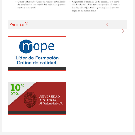
Anterior
Ver más [+]
Sigu