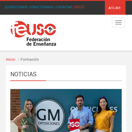
USO.ES
QUIÉNES SOMOS
·
DÓNDE ESTAMOS
·
CONTACTAR
·
AFÍLIATE
Menú
Inicio
Formación
NOTICIAS