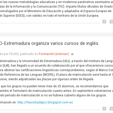
en las nuevas metodologías educativas y en modernos parámetros asentados e
ías de la Información y la Comunicación (TIC). Imparte títulos oficiales de Grado
homologados por el Ministerio de Educación y adaptados al Espacio Europeo de
n Superior (EEES), con validez en todo el territorio de la Unión Europea.
-Extremadura organiza varios cursos de inglés
Formación (noticias)
lio por FEUSO, publicado en
tremadura y la Universidad de Extremadura (UEx), a través del Instituto de Len
 (ILM), han llegado a un acuerdo de colaboración por el que ofreceremos curso
ara obtener las certificaciones lingüísticas correspondientes, según el Marco C
de Referencia de las Lenguas (MCERL). El plazo de matriculación será hasta el 
clusive, siendo adjudicadas las plazas por riguroso orden de llegada.
a que los grupos no pueden tener más de 25 alumnos, os recomendamos que
ntéis el formulario de matriculación cuanto antes. En septiembre volveríamos a
do periodo de matriculación si no se hubiera cubierto alguno de los grupos.
http://feusobadajoz.blogspot.com.es
ormación en: