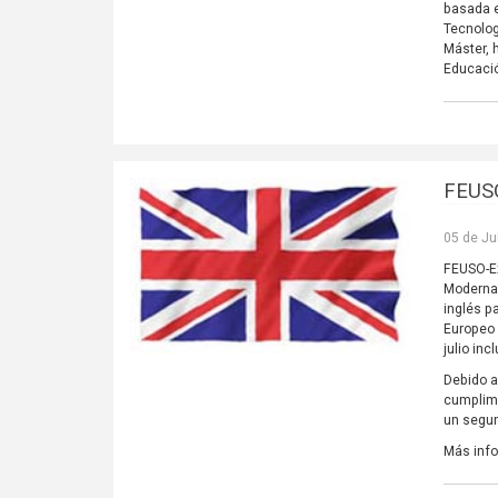
basada 
Tecnolog
Máster, 
Educació
FEUSO
05 de Ju
FEUSO-Ex
Modernas
inglés p
Europeo 
julio in
Debido 
cumplime
un segun
Más inf