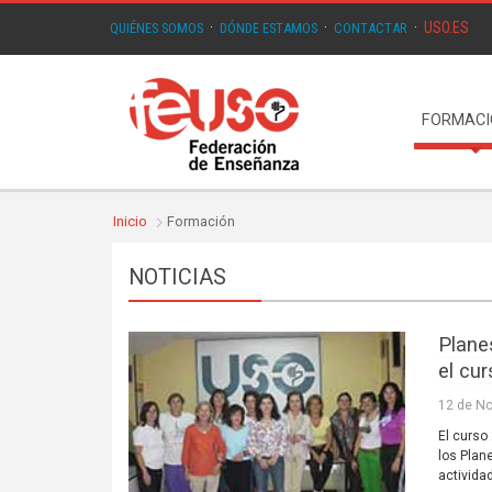
USO.ES
QUIÉNES SOMOS
·
DÓNDE ESTAMOS
·
CONTACTAR
·
FORMAC
Inicio
Formación
NOTICIAS
Plane
el cu
12 de N
El curso
los Plan
activida