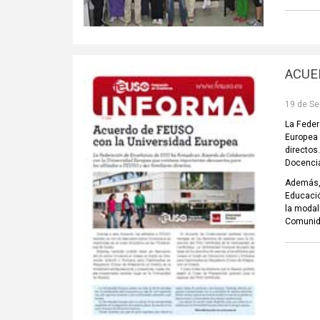
ACUE
19 de Se
La Feder
Europea 
directos
Docencia
Además, 
Educació
la modal
Comunid