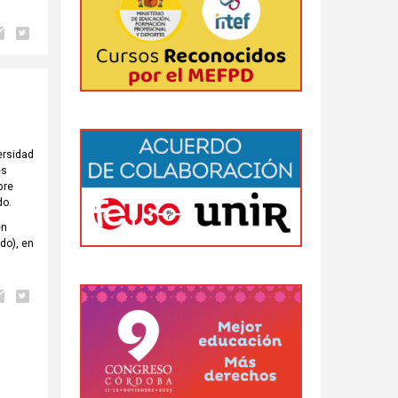
ersidad
es
bre
do.
en
do), en
a