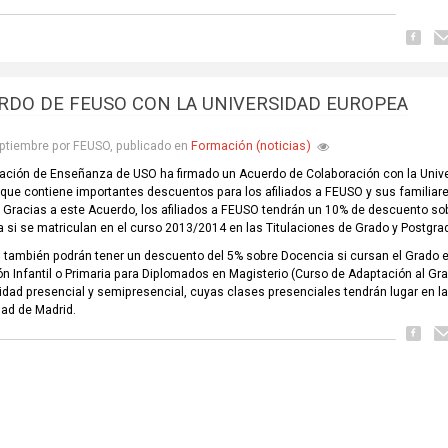
RDO DE FEUSO CON LA UNIVERSIDAD EUROPEA
Formación (noticias)
ptiembre por FEUSO, publicado en
ación de Enseñanza de USO ha firmado un Acuerdo de Colaboración con la Univ
que contiene importantes descuentos para los afiliados a FEUSO y sus familiar
. Gracias a este Acuerdo, los afiliados a FEUSO tendrán un 10% de descuento so
 si se matriculan en el curso 2013/2014 en las Titulaciones de Grado y Postgra
también podrán tener un descuento del 5% sobre Docencia si cursan el Grado 
n Infantil o Primaria para Diplomados en Magisterio (Curso de Adaptación al Gra
idad presencial y semipresencial, cuyas clases presenciales tendrán lugar en l
ad de Madrid.