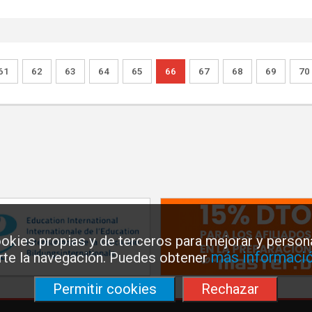
61
62
63
64
65
66
67
68
69
70
okies propias y de terceros para mejorar y persona
más informació
arte la navegación. Puedes obtener
Permitir cookies
Rechazar