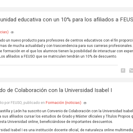
unidad educativa con un 10% para los afiliados a FEU
cias)
lado un nuevo producto para profesores de centros educativos con el fin proporc
emas de mucha actualidad y con trascendencia para sus carreras profesionales.
 formación en el que los alumnos tienen la posibilidad de interactuar con expe
Los afiliados a FEUSO que se matriculen tendrán un 10% de descuento.
do de Colaboración con la Universidad Isabel I
Formación (noticias)
lio por FEUSO, publicado en
stilla y León ha suscrito un Convenio de Colaboración con la Universidad Isabel
a sus afiliados cursar los estudios de Grado y Máster oficiales y Títulos Propios 
esta Universidad online, beneficiándose de importantes descuentos.
rsidad Isabel I es una institución docente oficial, de naturaleza online multimedi