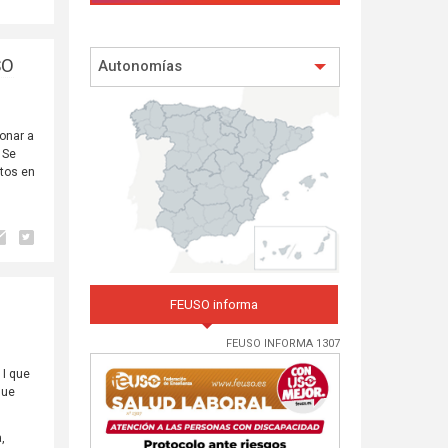
SO
Autonomías
ionar a
 Se
rtos en
FEUSO informa
FEUSO INFORMA 1307
 I que
que
a,