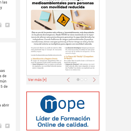
n las
 y
guas
s de
Anterior
Siguiente
Ver más [+]
omún
15 de
 abrir