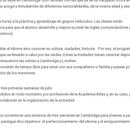
e su sede en Cambridge. Son familias con las que ya se ha trabajado otros a
lia acoge a estudiantes de diferentes nacionalidades, de la misma edad y sex
 horas a la práctica y aprendizaje en grupos reducidos. Las clases están
ca para que el alumno desarrolle y mejore su nivel de inglés comunicándose
ativos).
iar el idioma sino conocer su cultura, ciudades, historia... Por eso, el progr
que se llevarán a cabo por las tardes. Estas actividades tienen carácter depor
 destacamos las visitas a Cambridge y Londres.
ondrán de tiempo libre para estar con sus compañeros o familia y pasear po
sión de los monitores.
 tres primeras semanas de julio.
didos en todo momento por profesores de la Academia Atlas y, en su caso, 
colaboran en la organización de la actividad.
tica consiste en una estancia de tres semanas en Cambridge para jóvenes a par
e persigue dos objetivos: el perfeccionamiento del idioma y el enriquecimient