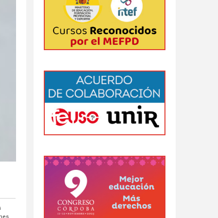
s
 mes