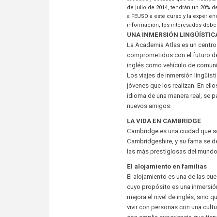
de julio de 2014, tendrán un 20% de
a FEUSO a este curso y la experien
información, los interesados debe
UNA INMERSIÓN LINGÜÍSTIC
La Academia Atlas es un centro
comprometidos con el futuro de 
inglés como vehículo de comuni
Los viajes de inmersión lingüíst
jóvenes que los realizan. En ell
idioma de una manera real, se p
nuevos amigos.
LA VIDA EN CAMBRIDGE
Cambridge es una ciudad que s
Cambridgeshire, y su fama se deb
las más prestigiosas del mundo
El alojamiento en familias
El alojamiento es una de las cu
cuyo propósito es una inmersión 
mejora el nivel de inglés, sino q
vivir con personas con una cult