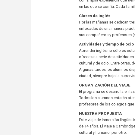
con amplia experiencia que tien
en las que se confía. Cada fami
Clases de inglés
Por las mañanas se dedican tres
enfocadas de una manera prácti
sus compañeros y profesores (n
Actividades y tiempo de ocio
Aprender inglés no sólo es estud
ofrece una serie de actividades 
cultural y de ocio. Entre otras,
Algunas tardes los alumnos disp
ciudad, siempre bajo la supervi
ORGANIZACIÓN DEL VIAJE
El programa se desarrolla en las
Todos los alumnos estarán aten
profesores de los colegios que 
NUESTRA PROPUESTA
Este viaje de inmersión lingüís
de 14 años. El viaje a Cambridg
cultural y humano, por otro.