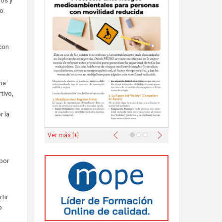
ños y
o.
 con
ama
tivo,
r la
Anterior
Siguiente
Ver más [+]
por
tir
o