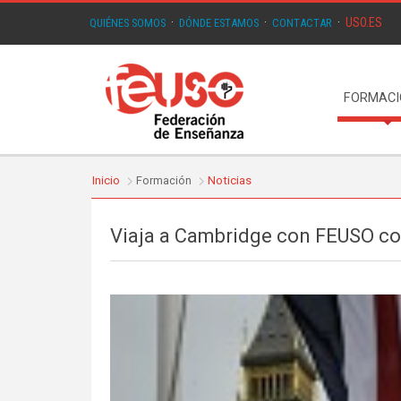
USO.ES
QUIÉNES SOMOS
·
DÓNDE ESTAMOS
·
CONTACTAR
·
FORMAC
Inicio
Formación
Noticias
Viaja a Cambridge con FEUSO c