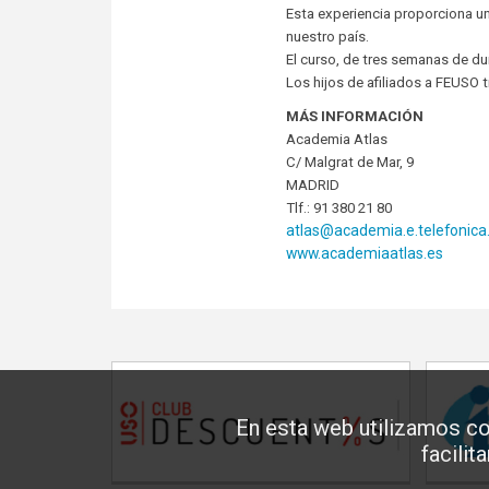
Esta experiencia proporciona un
nuestro país.
El curso, de tres semanas de du
Los hijos de afiliados a FEUSO 
MÁS INFORMACIÓN
Academia Atlas
C/ Malgrat de Mar, 9
MADRID
Tlf.: 91 380 21 80
atlas@academia.e.telefonica
www.academiaatlas.es
En esta web utilizamos co
facilit