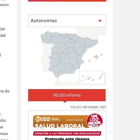
liados
Autonomías
tán
 del
l
una de
FEUSO informa
FEUSO INFORMA 1307
a
sólo
ue
presa