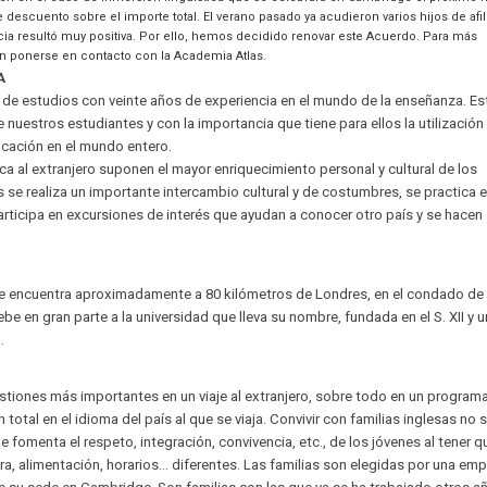
 descuento sobre el importe total. El verano pasado ya acudieron varios hijos de afi
cia resultó muy positiva. Por ello, hemos decidido renovar este Acuerdo. Para más
n ponerse en contacto con la Academia Atlas.
A
 de estudios con veinte años de experiencia en el mundo de la enseñanza. Es
nuestros estudiantes y con la importancia que tiene para ellos la utilización
cación en el mundo entero.
ica al extranjero suponen el mayor enriquecimiento personal y cultural de los
os se realiza un importante intercambio cultural y de costumbres, se practica e
articipa en excursiones de interés que ayudan a conocer otro país y se hacen
e encuentra aproximadamente a 80 kilómetros de Londres, en el condado de
e en gran parte a la universidad que lleva su nombre, fundada en el S. XII y 
.
estiones más importantes en un viaje al extranjero, sobre todo en un program
total en el idioma del país al que se viaja. Convivir con familias inglesas no 
ue fomenta el respeto, integración, convivencia, etc., de los jóvenes al tener q
ura, alimentación, horarios… diferentes. Las familias son elegidas por una em