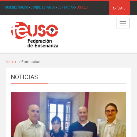
USO.ES
QUIÉNES SOMOS
·
DÓNDE ESTAMOS
·
CONTACTAR
·
AFÍLIATE
Menú
Inicio
Formación
NOTICIAS