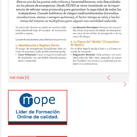
Anterior
Ver más [+]
Sigu