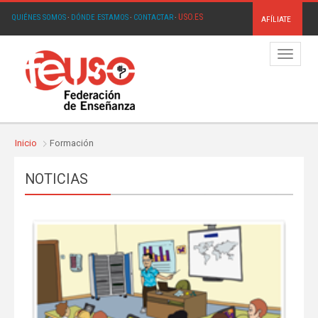
USO.ES
QUIÉNES SOMOS
·
DÓNDE ESTAMOS
·
CONTACTAR
·
AFÍLIATE
Menú
Inicio
Formación
NOTICIAS