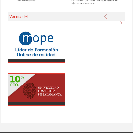
Anterior
Ver más [+]
Sigu