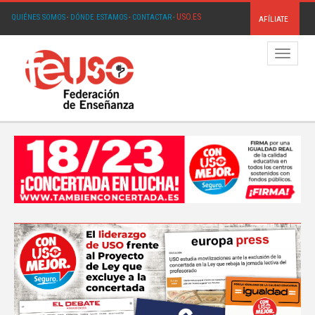
USO.ES
QUIÉNES SOMOS
·
DÓNDE ESTAMOS
·
CONTACTAR
·
AFÍLIATE
Menú