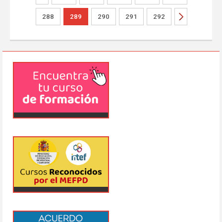
288
289
290
291
292