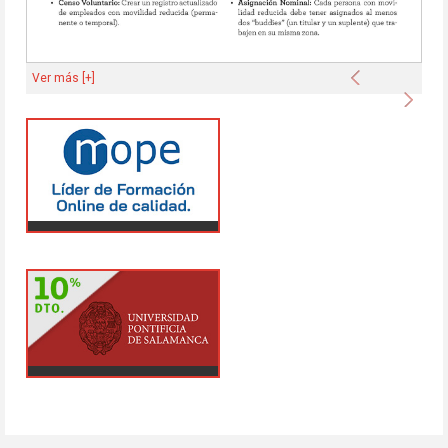
Anterior
Ver más [+]
Sigu