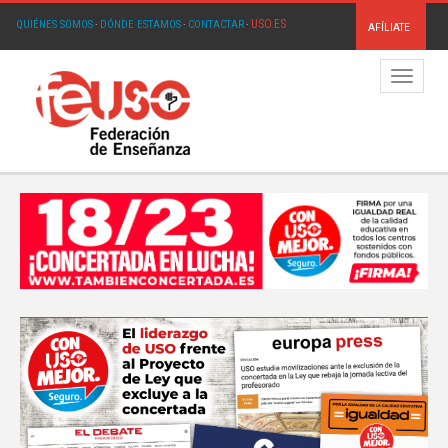
USO.ES
QUIÉNES SOMOS
·
DÓNDE ESTAMOS
·
CONTACTAR
·
AFÍLIATE
Menú