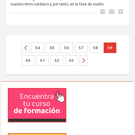
nuestro ritmo cardíaco y, por tanto, en la fase de sueño.
54
55
56
57
58
59
60
61
62
63