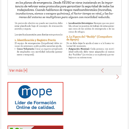
Anterior
Ver más [+]
Sigu