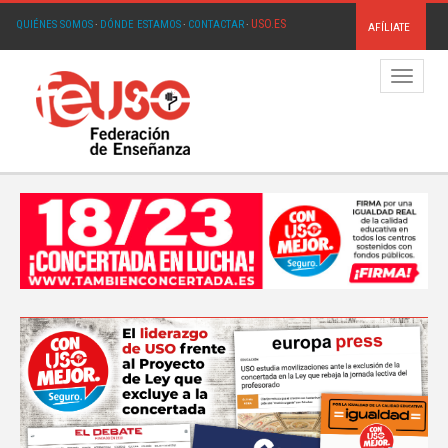
USO.ES
QUIÉNES SOMOS
·
DÓNDE ESTAMOS
·
CONTACTAR
·
AFÍLIATE
Menú