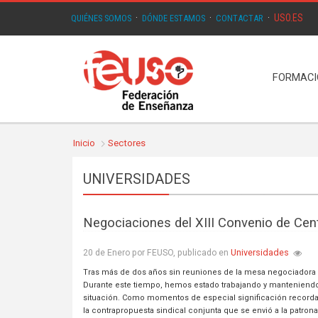
USO.ES
QUIÉNES SOMOS
·
DÓNDE ESTAMOS
·
CONTACTAR
·
FORMAC
Inicio
Sectores
UNIVERSIDADES
Negociaciones del XIII Convenio de Cent
Universidades
20 de Enero por FEUSO, publicado en
Tras más de dos años sin reuniones de la mesa negociadora 
Durante este tiempo, hemos estado trabajando y manteniendo 
situación. Como momentos de especial significación recordam
la contrapropuesta sindical conjunta que se envió a la patron