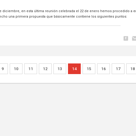
e diciembre, en esta última reunión celebrada el 22 de enero hemos procedido a en
 hecho una primera propuesta que básicamente contiene los siguientes puntos:
9
10
11
12
13
14
15
16
17
18