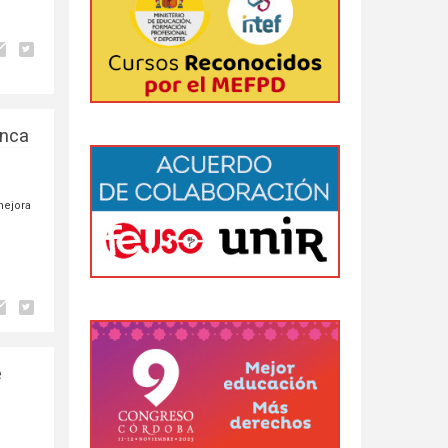
anca
mejora
e