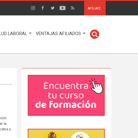
AFÍLIATE
LUD LABORAL
VENTAJAS AFILIADOS
nión.
r la
catos y