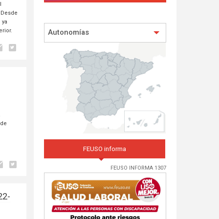
l
. Desde
 ya
rior.
Autonomías
a
 de
FEUSO informa
FEUSO INFORMA 1307
22-