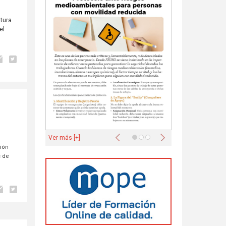
tura
el
Anterior
Siguiente
Ver más [+]
nión
s de