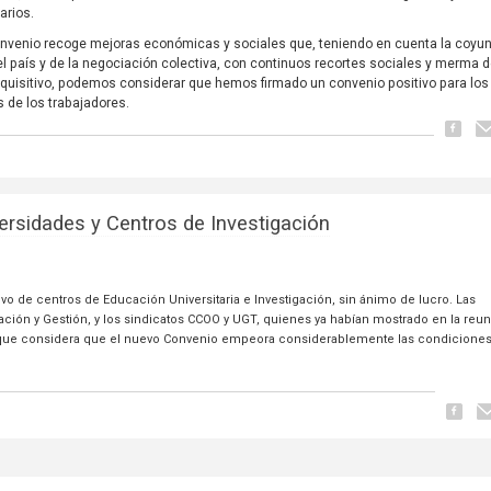
arios.
nvenio recoge mejoras económicas y sociales que, teniendo en cuenta la coyun
el país y de la negociación colectiva, con continuos recortes sociales y merma d
quisitivo, podemos considerar que hemos firmado un convenio positivo para los
s de los trabajadores.
ersidades y Centros de Investigación
tivo de centros de Educación Universitaria e Investigación, sin ánimo de lucro. Las
ación y Gestión, y los sindicatos CCOO y UGT, quienes ya habían mostrado en la reu
 porque considera que el nuevo Convenio empeora considerablemente las condicione