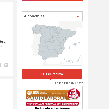
Autonomías
tura
el
FEUSO informa
FEUSO INFORMA 1307