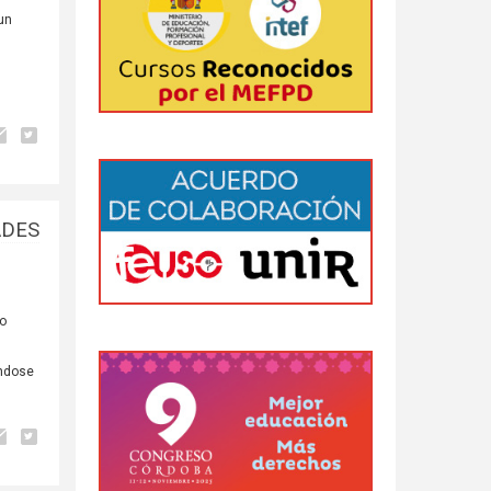
un
ADES
co
ándose