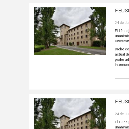
FEUSO
24 de Ju
El 19 de
unanimid
Universit
Dicho co
actual d
poder ad
interese
FEUSO
24 de Ju
El 19 de
unanimid