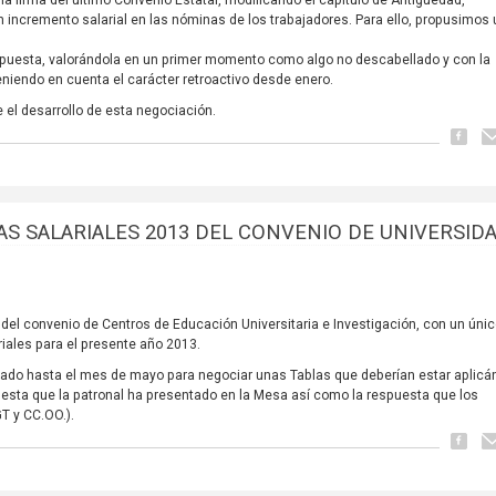
 la firma del último Convenio Estatal, modificando el capitulo de Antigüedad,
 incremento salarial en las nóminas de los trabajadores. Para ello, propusimos 
puesta, valorándola en un primer momento como algo no descabellado y con la
eniendo en cuenta el carácter retroactivo desde enero.
el desarrollo de esta negociación.
S SALARIALES 2013 DEL CONVENIO DE UNIVERSID
 del convenio de Centros de Educación Universitaria e Investigación, con un úni
riales para el presente año 2013.
ado hasta el mes de mayo para negociar unas Tablas que deberían estar aplic
uesta que la patronal ha presentado en la Mesa así como la respuesta que los
T y CC.OO.).