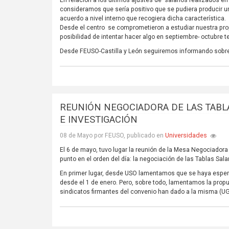
En relación a los últimos ajustes de salarios realizados en
consideramos que sería positivo que se pudiera producir un
acuerdo a nivel interno que recogiera dicha característica.
Desde el centro se comprometieron a estudiar nuestra pro
posibilidad de intentar hacer algo en septiembre- octubre t
Desde FEUSO-Castilla y León seguiremos informando sobre 
REUNIÓN NEGOCIADORA DE LAS TABLA
E INVESTIGACIÓN
Universidades
08 de Mayo por FEUSO, publicado en
El 6 de mayo, tuvo lugar la reunión de la Mesa Negociadora
punto en el orden del día: la negociación de las Tablas Sala
En primer lugar, desde USO lamentamos que se haya esper
desde el 1 de enero. Pero, sobre todo, lamentamos la prop
sindicatos firmantes del convenio han dado a la misma (UG