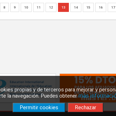
8
9
10
11
12
13
14
15
16
17
okies propias y de terceros para mejorar y persona
más informació
arte la navegación. Puedes obtener
Permitir cookies
Rechazar