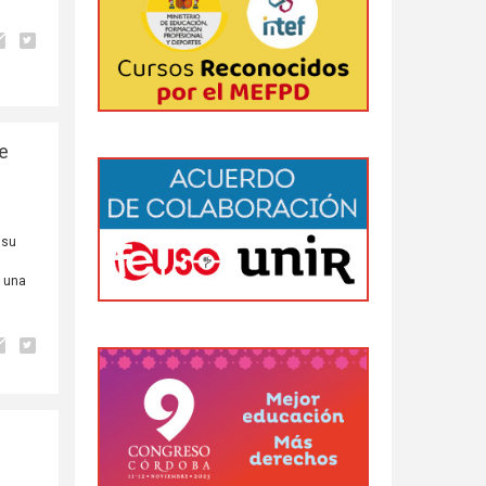
e
 su
e
s una