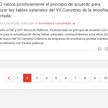
 valora positivamente el principio de acuerdo para
izar las tablas salariales del VII Convenio de la enseñ
rtada
Enseñanza concertada
rzo por FEUSO, publicado en
unto a FSIE y UGT Servicios Públicos, ha alcanzado un principio de acuerdo con 
es para la actualización de las tablas salariales correspondientes a los años 20
el marco del VII Convenio Colectivo de empresas de enseñanza privada sosteni
parcialmente con fondos públicos.
1
2
3
4
5
6
7
8
9
10