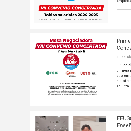
empresas
Prime
Conce
13 de Ab
El 9 de 
primera 
queremos
platafor
adjunta 
FEUSO
Enseñ