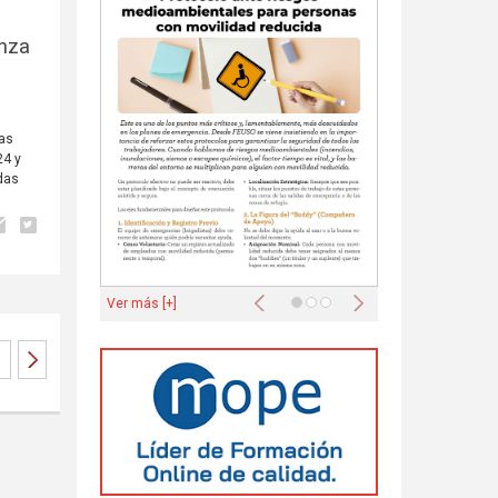
anza
las
24 y
das
Anterior
Siguiente
Ver más [+]