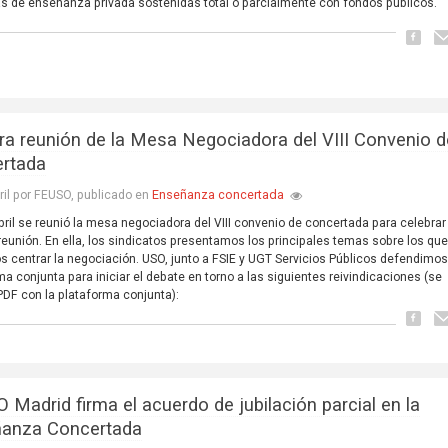
 de enseñanza privada sostenidas total o parcialmente con fondos públicos.
ra reunión de la Mesa Negociadora del VIII Convenio d
rtada
Enseñanza concertada
ril por FEUSO, publicado en
abril se reunió la mesa negociadora del VIII convenio de concertada para celebrar
reunión. En ella, los sindicatos presentamos los principales temas sobre los qu
 centrar la negociación. USO, junto a FSIE y UGT Servicios Públicos defendimo
ma conjunta para iniciar el debate en torno a las siguientes reivindicaciones (se
PDF con la plataforma conjunta):
 Madrid firma el acuerdo de jubilación parcial en la
anza Concertada