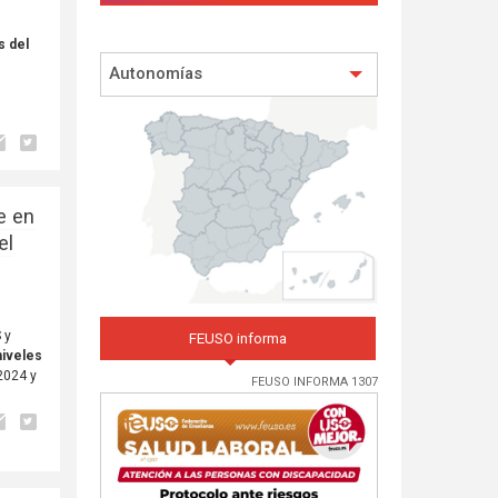
s del
a
Autonomías
e en
el
 y
FEUSO informa
niveles
 2024 y
FEUSO INFORMA 1307