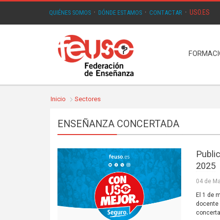
USO.ES
QUIÉNES SOMOS
·
DÓNDE ESTAMOS
·
CONTACTAR
·
FORMAC
Inicio
Sectores
ENSEÑANZA CONCERTADA
Publi
2025
04 de Ma
El 1 de
docente 
concerta