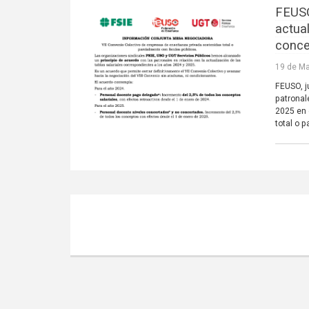
FEUSO
actual
conce
19 de Ma
FEUSO, j
patronal
2025 en 
total o 