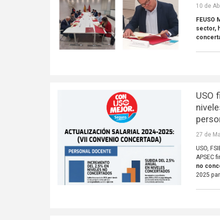
10 de Ab
FEUSO Ma
sector, 
concert
USO f
nivel
perso
27 de Ma
USO, FSI
APSEC fi
no conce
2025 par