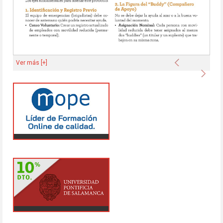
Anterior
Ver más [+]
Sigu