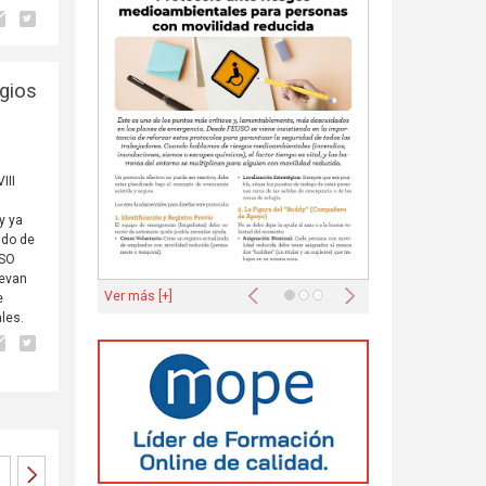
egios
III
y ya
ndo de
USO
levan
Anterior
Siguiente
Ver más [+]
e
ales.