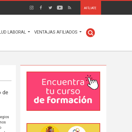
AFÍLIATE
LUD LABORAL
VENTAJAS AFILIADOS
o de
legios
unos
o