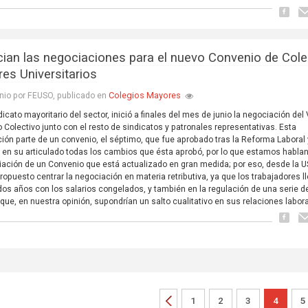
ician las negociaciones para el nuevo Convenio de Col
es Universitarios
Colegios Mayores
nio por FEUSO, publicado en
icato mayoritario del sector, inició a finales del mes de junio la negociación del V
 Colectivo junto con el resto de sindicatos y patronales representativas. Esta
ión parte de un convenio, el séptimo, que fue aprobado tras la Reforma Laboral 
o en su articulado todas los cambios que ésta aprobó, por lo que estamos habla
iación de un Convenio que está actualizado en gran medida; por eso, desde la 
opuesto centrar la negociación en materia retributiva, ya que los trabajadores l
os años con los salarios congelados, y también en la regulación de una serie d
que, en nuestra opinión, supondrían un salto cualitativo en sus relaciones labor
1
2
3
4
5