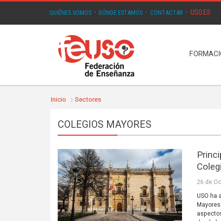
USO.ES
QUIÉNES SOMOS
·
DÓNDE ESTAMOS
·
CONTACTAR
·
FORMAC
Inicio
Sectores
COLEGIOS MAYORES
Princi
Coleg
26 de Oc
USO ha a
Mayores 
aspectos