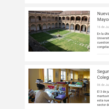
Nueva
Mayor
16 de Ju
En la úl
Universi
cuestion
congelad
Segun
Coleg
06 de Ju
El 3 de 
mantuvim
esta nue
sector d