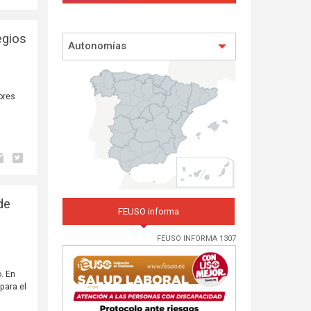
egios
Autonomías
ores
de
FEUSO informa
FEUSO INFORMA 1307
. En
para el