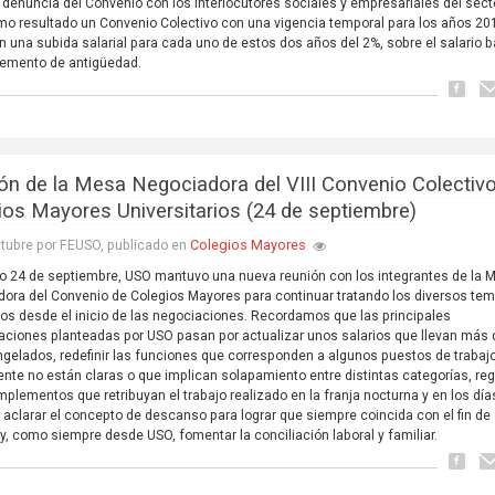
 denuncia del Convenio con los interlocutores sociales y empresariales del sect
o resultado un Convenio Colectivo con una vigencia temporal para los años 20
n una subida salarial para cada uno de estos dos años del 2%, sobre el salario 
lemento de antigüedad.
ón de la Mesa Negociadora del VIII Convenio Colectiv
ios Mayores Universitarios (24 de septiembre)
Colegios Mayores
tubre por FEUSO, publicado en
o 24 de septiembre, USO mantuvo una nueva reunión con los integrantes de la 
ora del Convenio de Colegios Mayores para continuar tratando los diversos te
os desde el inicio de las negociaciones. Recordamos que las principales
caciones planteadas por USO pasan por actualizar unos salarios que llevan más
gelados, redefinir las funciones que corresponden a algunos puestos de trabaj
nte no están claras o que implican solapamiento entre distintas categorías, reg
plementos que retribuyan el trabajo realizado en la franja nocturna y en los día
, aclarar el concepto de descanso para lograr que siempre coincida con el fin de
, como siempre desde USO, fomentar la conciliación laboral y familiar.