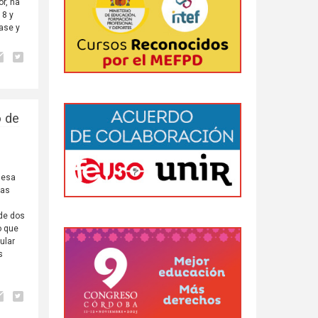
or, ha
18 y
base y
o de
Mesa
mas
 de dos
o que
ular
s