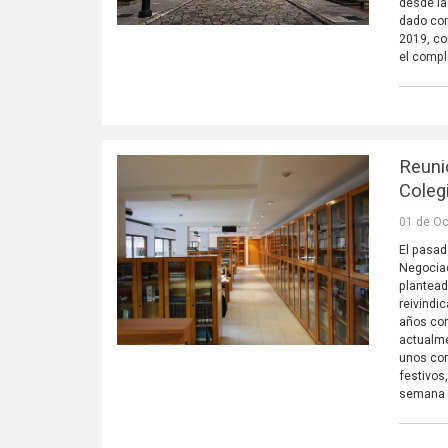
desde la
dado com
2019, co
el comp
Reuni
Coleg
01 de Oc
El pasad
Negociad
plantead
reivindi
años con
actualme
unos com
festivos
semana y