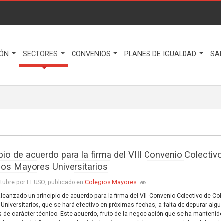
IÓN
SECTORES
CONVENIOS
PLANES DE IGUALDAD
SA
pio de acuerdo para la firma del VIII Convenio Colectiv
ios Mayores Universitarios
Colegios Mayores
tubre por FEUSO, publicado en
lcanzado un principio de acuerdo para la firma del VIII Convenio Colectivo de Co
Universitarios, que se hará efectivo en próximas fechas, a falta de depurar alg
 de carácter técnico. Este acuerdo, fruto de la negociación que se ha mantenid