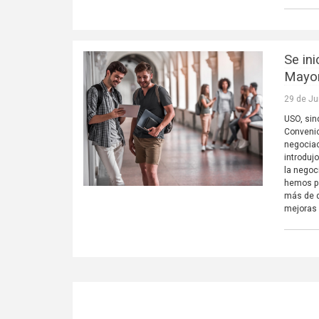
Se in
Mayor
29 de Ju
USO, sind
Convenio
negociac
introduj
la negoc
hemos pr
más de d
mejoras 