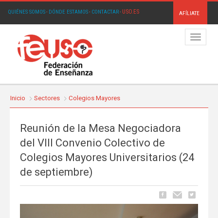
USO.ES
QUIÉNES SOMOS
·
DÓNDE ESTAMOS
·
CONTACTAR
·
AFÍLIATE
Menú
Inicio
Sectores
Colegios Mayores
Reunión de la Mesa Negociadora
del VIII Convenio Colectivo de
Colegios Mayores Universitarios (24
de septiembre)