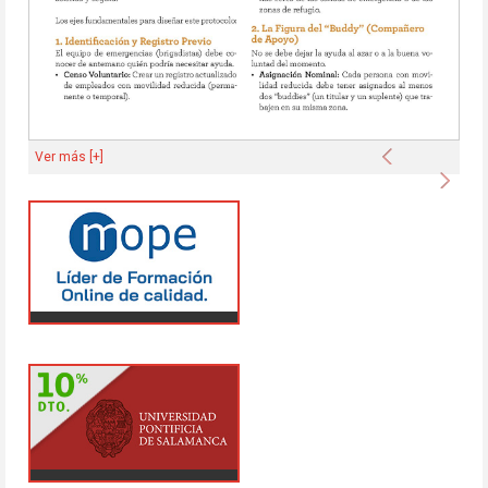
Anterior
Ver más [+]
Sigu