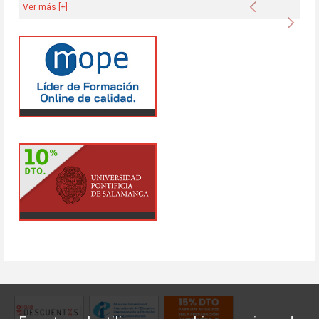
Anterior
Ver más [+]
Sigu