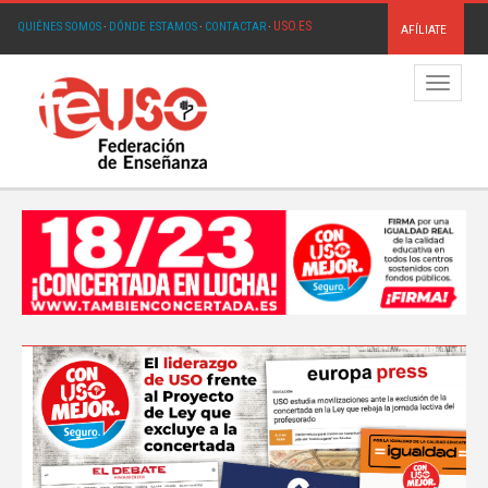
USO.ES
QUIÉNES SOMOS
·
DÓNDE ESTAMOS
·
CONTACTAR
·
AFÍLIATE
Menú