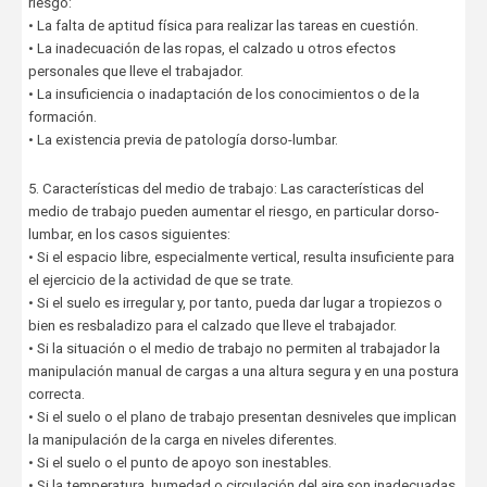
riesgo:
• La falta de aptitud física para realizar las tareas en cuestión.
• La inadecuación de las ropas, el calzado u otros efectos
personales que lleve el trabajador.
• La insuficiencia o inadaptación de los conocimientos o de la
formación.
• La existencia previa de patología dorso-lumbar.
5. Características del medio de trabajo: Las características del
medio de trabajo pueden aumentar el riesgo, en particular dorso-
lumbar, en los casos siguientes:
• Si el espacio libre, especialmente vertical, resulta insuficiente para
el ejercicio de la actividad de que se trate.
• Si el suelo es irregular y, por tanto, pueda dar lugar a tropiezos o
bien es resbaladizo para el calzado que lleve el trabajador.
• Si la situación o el medio de trabajo no permiten al trabajador la
manipulación manual de cargas a una altura segura y en una postura
correcta.
• Si el suelo o el plano de trabajo presentan desniveles que implican
la manipulación de la carga en niveles diferentes.
• Si el suelo o el punto de apoyo son inestables.
• Si la temperatura, humedad o circulación del aire son inadecuadas.