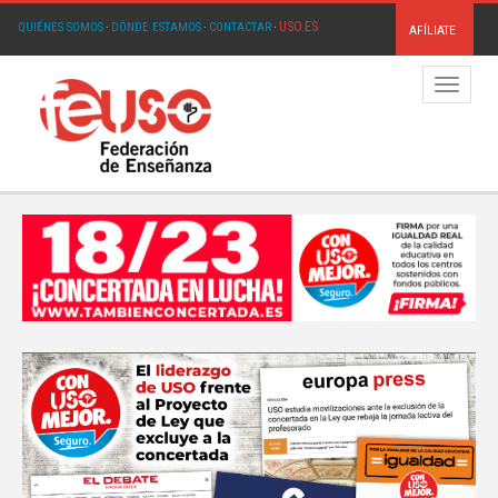
USO.ES
QUIÉNES SOMOS
·
DÓNDE ESTAMOS
·
CONTACTAR
·
AFÍLIATE
Menú