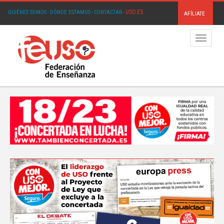
USO.ES
QUIÉNES SOMOS
·
DÓNDE ESTAMOS
·
CONTACTAR
·
AFÍLIATE
Menú