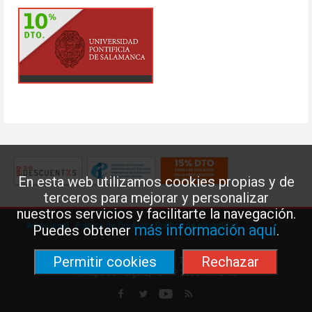
En esta web utilizamos cookies propias y de
terceros para mejorar y personalizar
nuestros servicios y facilitarte la navegación.
Aviso legal
·
Política de Cookies
·
Política de privacidad
más información aquí
Puedes obtener
.
Permitir cookies
Rechazar
Federación de Enseñanza de USO · Teléfono: 91 577 41 13 ·
Príncipe de Vergara, 13 · 7º 28001 MADRID