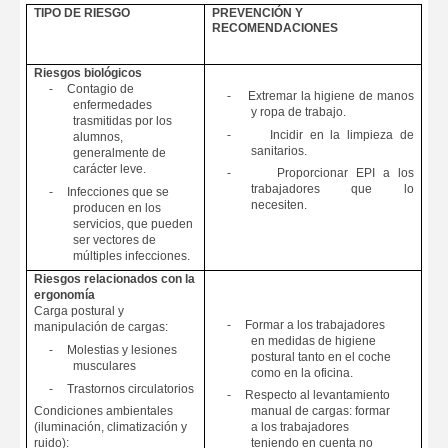
TIPO DE RIESGO
PREVENCIÓN Y
RECOMENDACIONES
Riesgos biológicos
-
Contagio de
-
Extremar la higiene de manos
enfermedades
y ropa de trabajo.
trasmitidas por los
-
Incidir en la limpieza de
alumnos,
sanitarios.
generalmente de
carácter leve.
-
Proporcionar EPI a los
trabajadores que lo
-
Infecciones que se
necesiten.
producen en los
servicios, que pueden
ser vectores de
múltiples infecciones.
Riesgos relacionados con la
ergonomía
Carga postural y
-
Formar a los trabajadores
manipulación de cargas:
en medidas de higiene
-
Molestias y lesiones
postural tanto en el coche
musculares
como en la oficina.
-
Trastornos circulatorios
-
Respecto al levantamiento
Condiciones ambientales
manual de cargas: formar
(iluminación, climatización y
a los trabajadores
ruido):
teniendo en cuenta no