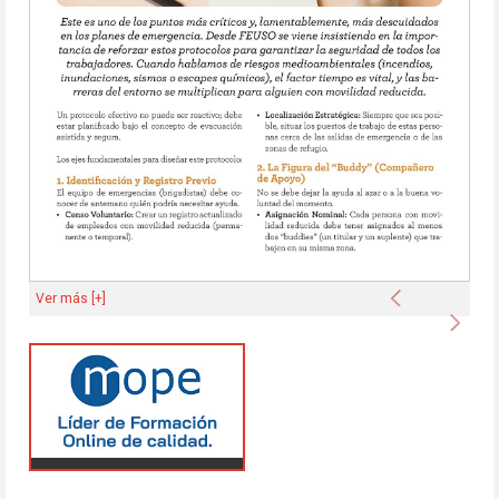
Anterior
Ver más [+]
Sigu