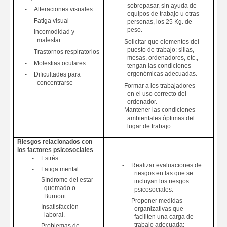
sobrepasar, sin ayuda de
-
Alteraciones visuales
equipos de trabajo u otras
-
Fatiga visual
personas, los 25 Kg. de
peso.
-
Incomodidad y
malestar
-
Solicitar que elementos del
puesto de trabajo: sillas,
-
Trastornos respiratorios
mesas, ordenadores, etc.,
-
Molestias oculares
tengan las condiciones
ergonómicas adecuadas.
-
Dificultades para
concentrarse
-
Formar a los trabajadores
en el uso correcto del
ordenador.
-
Mantener las condiciones
ambientales óptimas del
lugar de trabajo.
Riesgos relacionados con
los factores psicosociales
-
Estrés.
-
Realizar evaluaciones de
-
Fatiga mental.
riesgos en las que se
-
Síndrome del estar
incluyan los riesgos
quemado o
psicosociales.
Burnout.
-
Proponer medidas
-
Insatisfacción
organizativas que
laboral.
faciliten una carga de
trabajo adecuada:
-
Problemas de