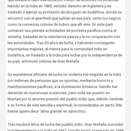
Nacido en la India en 1869, estudió derecho en Inglaterra y se
trasladó a ejercer su profesión de abogado en Sudáfrica, donde se
encontró con el
apartheid
que sufrían en ese país, tanto los negros
como la numerosa colonia de indios que allí vivía. En este país
comenzó sus primera actividades de protesta pacífica contra el
sistema, basadas en la resistencia pasiva y la no-cooperación con
las autoridades. Tras 20 años de lucha, y habiendo conseguido
importantes mejoras, al menos para la comunidad india en
Sudáfrica, se trasladó a la India para luchar por la independencia de
su país, entonces colonia de Gran Bretaña.
Su experiencia africana de lucha no-violenta fue seguida en la India
por millones de personas que se oponían, mediante boicots y
manifestaciones pacíficas, a la dominación británica. Gandhi fue
detenido en numerosas ocasiones, pero solía ser puesto en
libertad por la enorme presión del pueblo indio que, debido también
a su forma de vida sencilla y espiritual, le consideraba un santo
(Ma
hatma
quiere decir ‘alma grande’ en sánscrito).
Tras muchos años de lucha del pueblo indio, Gran Bretaña concedió
la independencia a la India en 1947. Gandhi murió asesinado en 1948