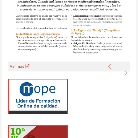
Anterior
Ver más [+]
Sigu