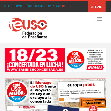
USO.ES
QUIÉNES SOMOS
·
DÓNDE ESTAMOS
·
CONTACTAR
·
AFÍLIATE
Menú