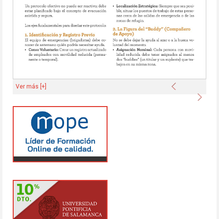
Anterior
Ver más [+]
Sigu