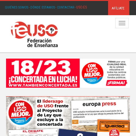
USO.ES
QUIÉNES SOMOS
·
DÓNDE ESTAMOS
·
CONTACTAR
·
AFÍLIATE
Menú