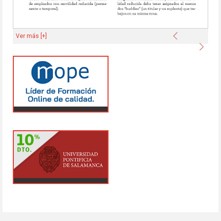
Anterior
Ver más [+]
Sigu