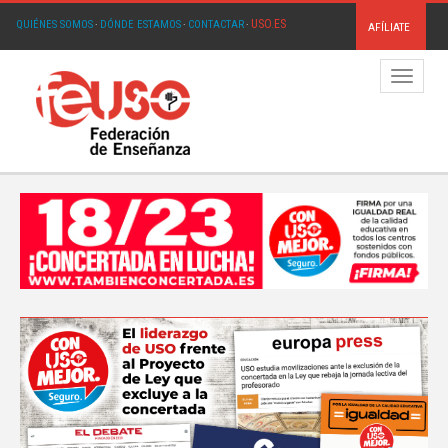
USO.ES
QUIÉNES SOMOS
·
DÓNDE ESTAMOS
·
CONTACTAR
·
AFÍLIATE
Menú