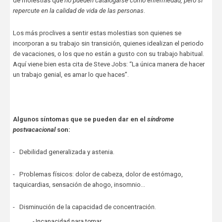
de molestias que
no pueden catalogarse
como enfermedad, pero si
repercute en la calidad de vida de las personas
.
Los más proclives a sentir estas molestias son quienes se
incorporan a su trabajo sin transición, quienes idealizan el periodo
de vacaciones, o los que no están a gusto con su trabajo habitual.
Aquí viene bien esta cita de Steve Jobs: “La única manera de hacer
un trabajo genial, es amar lo que haces”.
Algunos síntomas que se pueden dar en el
síndrome
postvacacional
son:
- Debilidad generalizada y astenia.
- Problemas físicos: dolor de cabeza, dolor de estómago,
taquicardias, sensación de ahogo, insomnio…
- Disminución de la capacidad de concentración.
- Incapacidad para tomar