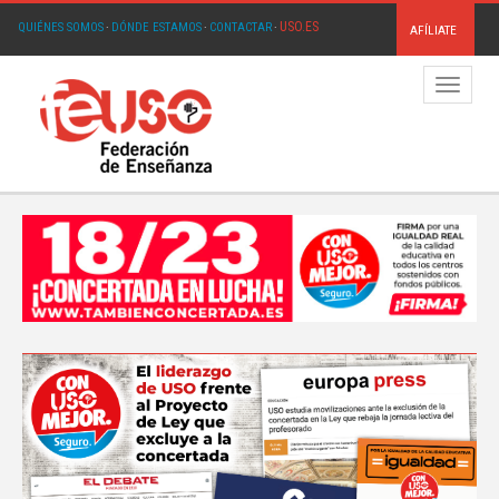
USO.ES
QUIÉNES SOMOS
·
DÓNDE ESTAMOS
·
CONTACTAR
·
AFÍLIATE
Menú