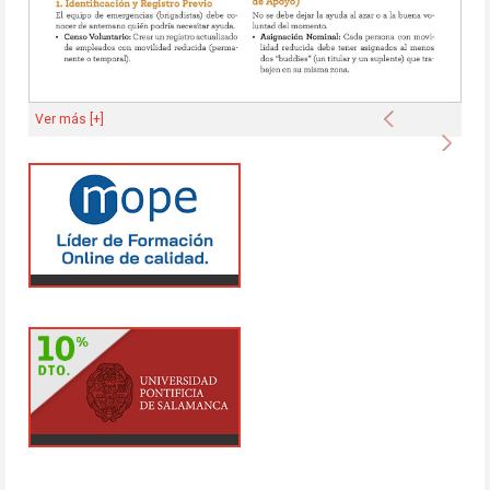
Anterior
Ver más [+]
Sigu