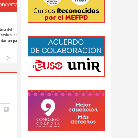
da
 al
Siguiente