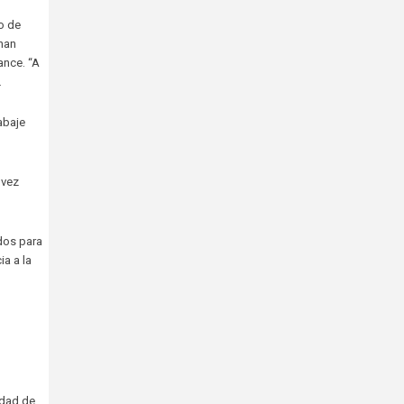
o de
nan
ance. “A
.
abaje
 vez
dos para
a a la
idad de