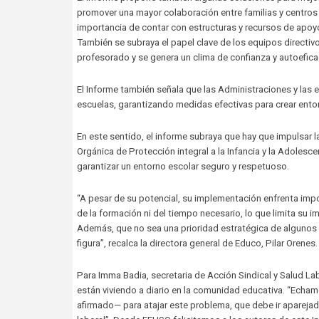
promover una mayor colaboración entre familias y centros 
importancia de contar con estructuras y recursos de apoy
También se subraya el papel clave de los equipos directivo
profesorado y se genera un clima de confianza y autoefica
El Informe también señala que las Administraciones y las 
escuelas, garantizando medidas efectivas para crear entor
En este sentido, el informe subraya que hay que impulsar la
Orgánica de Protección integral a la Infancia y la Adolescenc
garantizar un entorno escolar seguro y respetuoso.
“A pesar de su potencial, su implementación enfrenta im
de la formación ni del tiempo necesario, lo que limita su i
Además, que no sea una prioridad estratégica de algunos c
figura”, recalca la directora general de Educo, Pilar Orenes.
Para Imma Badia, secretaria de Acción Sindical y Salud L
están viviendo a diario en la comunidad educativa. “Ech
afirmado— para atajar este problema, que debe ir aparejad