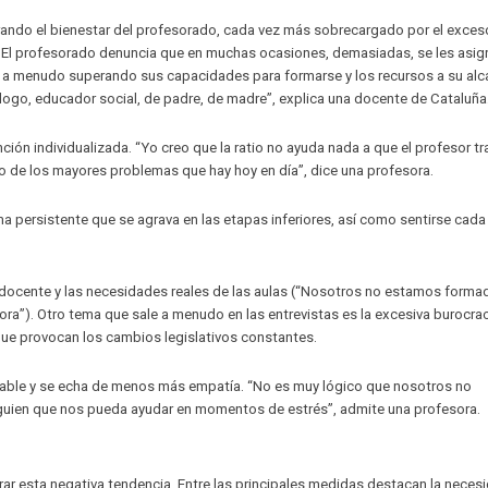
rando el bienestar del profesorado, cada vez más sobrecargado por el exces
s. El profesorado denuncia que en muchas ocasiones, demasiadas, se les asig
, a menudo superando sus capacidades para formarse y los recursos a su alc
logo, educador social, de padre, de madre”, explica una docente de Cataluña
ción individualizada. “Yo creo que la ratio no ayuda nada a que el profesor tr
o de los mayores problemas que hay hoy en día”, dice una profesora.
a persistente que se agrava en las etapas inferiores, así como sentirse cada
n docente y las necesidades reales de las aulas (“Nosotros no estamos forma
a”). Otro tema que sale a menudo en las entrevistas es la excesiva burocraci
 que provocan los cambios legislativos constantes.
able y se echa de menos más empatía. “No es muy lógico que nosotros no
lguien que nos pueda ayudar en momentos de estrés”, admite una profesora.
ar esta negativa tendencia. Entre las principales medidas destacan la neces