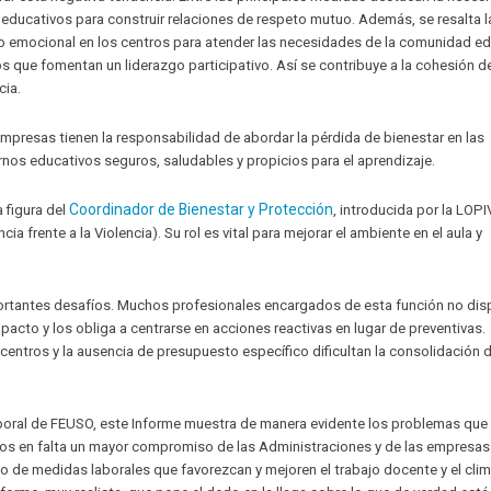
educativos para construir relaciones de respeto mutuo. Además, se resalta l
o emocional en los centros para atender las necesidades de la comunidad ed
s que fomentan un liderazgo participativo. Así se contribuye a la cohesión d
cia.
empresas tienen la responsabilidad de abordar la pérdida de bienestar en las
nos educativos seguros, saludables y propicios para el aprendizaje.
Coordinador de Bienestar y Protección
 figura del
, introducida por la LOPI
ia frente a la Violencia). Su rol es vital para mejorar el ambiente en el aula y
portantes desafíos. Muchos profesionales encargados de esta función no di
mpacto y los obliga a centrarse en acciones reactivas en lugar de preventivas.
entros y la ausencia de presupuesto específico dificultan la consolidación 
aboral de FEUSO, este Informe muestra de manera evidente los problemas que
amos en falta un mayor compromiso de las Administraciones y de las empresa
o de medidas laborales que favorezcan y mejoren el trabajo docente y el cli