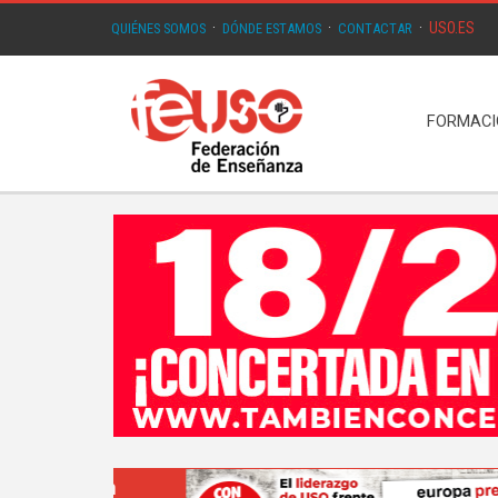
USO.ES
QUIÉNES SOMOS
·
DÓNDE ESTAMOS
·
CONTACTAR
·
FORMAC