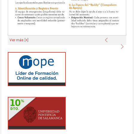
Anterior
Ver más [+]
Sigu