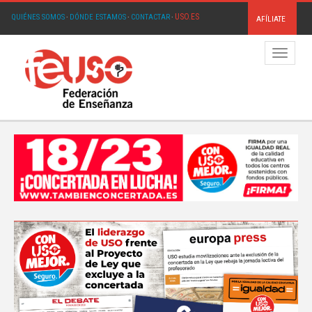
USO.ES
QUIÉNES SOMOS
·
DÓNDE ESTAMOS
·
CONTACTAR
·
AFÍLIATE
Menú