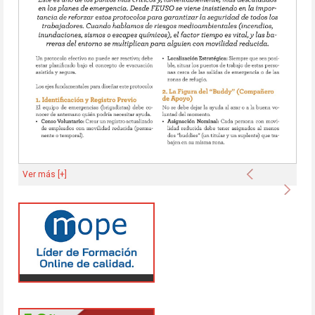
Anterior
Ver más [+]
Sigu