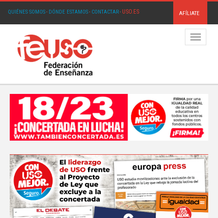
USO.ES
QUIÉNES SOMOS
·
DÓNDE ESTAMOS
·
CONTACTAR
·
AFÍLIATE
Menú