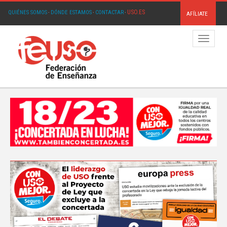
USO.ES
QUIÉNES SOMOS
·
DÓNDE ESTAMOS
·
CONTACTAR
·
AFÍLIATE
Menú