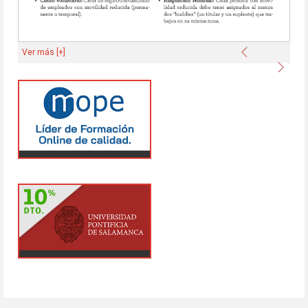
Anterior
Ver más [+]
Sigu