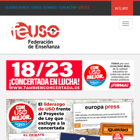
USO.ES
QUIÉNES SOMOS
·
DÓNDE ESTAMOS
·
CONTACTAR
·
AFÍLIATE
Menú