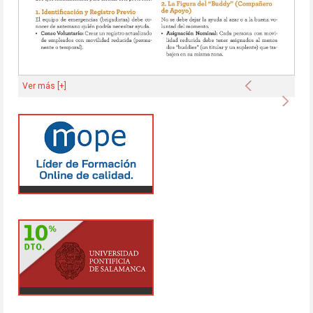
Anterior
Ver más [+]
Sigu