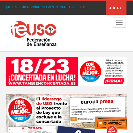
USO.ES
QUIÉNES SOMOS
·
DÓNDE ESTAMOS
·
CONTACTAR
·
AFÍLIATE
Menú