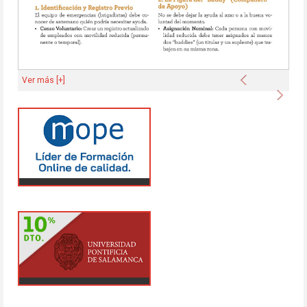
Anterior
Ver más [+]
Sigu