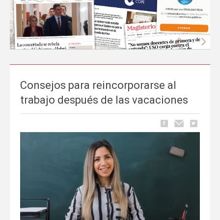
Anterior
Sigu
Consejos para reincorporarse al
La prensa nacional se hace eco del liderazgo
trabajo después de las vacaciones
de FEUSO frente al Proyecto de Ley que
excluye a la concertada
Carrusel
06 de Mayo, publicado en
La tramitación del Proyecto de Ley de reducción de la jornada
lectiva del profesorado ha comenzado a ocupar espacio en los
principales medios de comunicación nacionales.
FEUSO ha sido el
primer sindicato en dar un paso al frente
para denunciar...