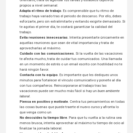
propios a nivel semanal.
Adapta el ritmo de trabajo
. Es comprensible que tu ritmo de
trabajo haya variado tras el periodo de descanso. Por ello, debes
esforzarte, pero sin extralimitarte y evitando exigirte demasiado. Si
te agotas el primer día, te costará garantizar la calidad del
trabajo.
Evita reuniones innecesarias
. Intenta presentarte únicamente en
aquellas reuniones que sean de vital importancia y trata de
aprovecharlas al máximo.
Cuidado con las comunicaciones
. Si la vuelta de las vacaciones
te afecta mucho, trata de cuidar tus comunicados. Una llamada
en un momento de estrés o un email escrito con hostilidad no te
hará ningún favor.
Contacta con tu equipo
. Es importante que les dediques unos
minutos para fortalecer el vínculo comunicativo y ponerte al día
con tus compañeros. Reincorporarse al trabajo tras las
vacaciones puede ser mucho más fácil si hay un
buen ambiente
laboral.
Piensa en positivo y motívate
. Centra tus pensamientos en todas
las cosas buenas que puede traerte el nuevo curso y afronta lo
que venga como un
No descuides tu tiempo libre
. Para que tu vuelta a la rutina sea
menos brusca, intenta aprovechar al máximo tu tiempo de ocio al
finalizar la jornada laboral.