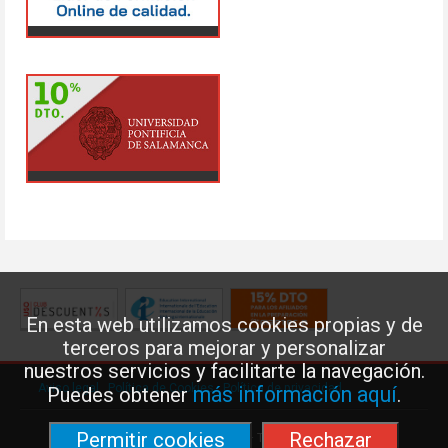
En esta web utilizamos cookies propias y de
terceros para mejorar y personalizar
nuestros servicios y facilitarte la navegación.
Aviso legal
·
Política de Cookies
·
Política de privacidad
más información aquí
Puedes obtener
.
Permitir cookies
Rechazar
Federación de Enseñanza de USO · Teléfono: 91 577 41 13 ·