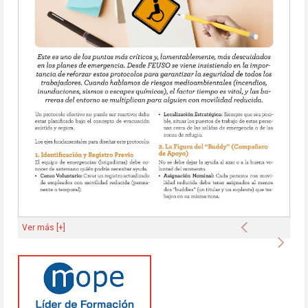
Anterior
Ver más [+]
Sigu