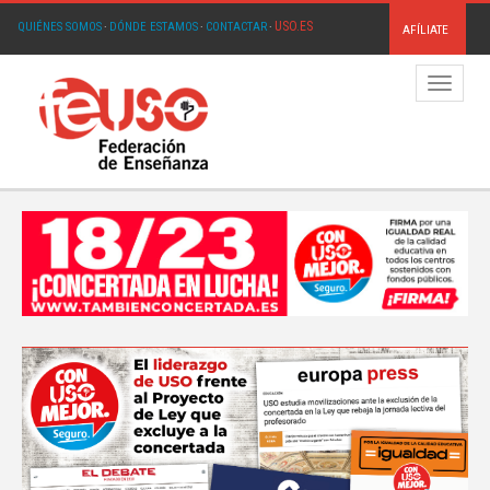
USO.ES
QUIÉNES SOMOS
·
DÓNDE ESTAMOS
·
CONTACTAR
·
AFÍLIATE
Menú