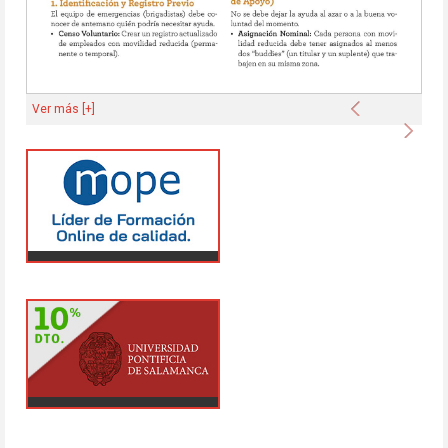
Anterior
Ver más [+]
Sigu