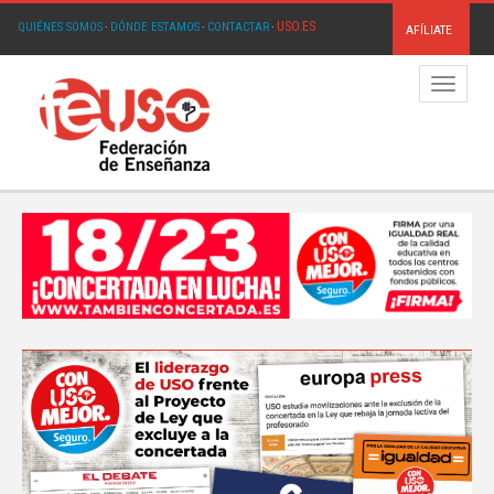
USO.ES
QUIÉNES SOMOS
·
DÓNDE ESTAMOS
·
CONTACTAR
·
AFÍLIATE
Menú