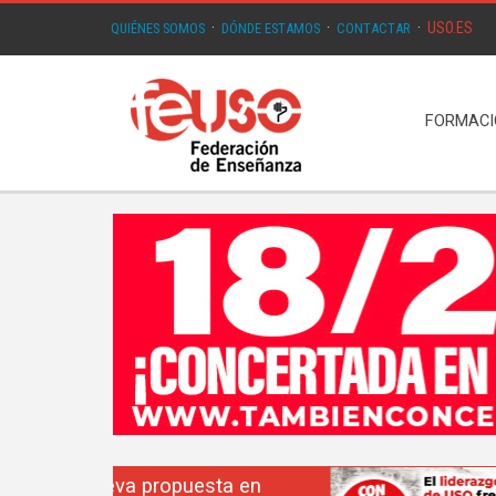
USO.ES
QUIÉNES SOMOS
·
DÓNDE ESTAMOS
·
CONTACTAR
·
FORMAC