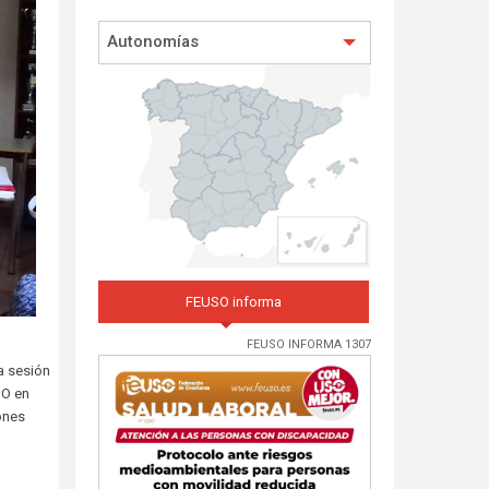
Autonomías
FEUSO informa
FEUSO INFORMA 1307
a sesión
SO en
ones