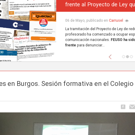
frente al Proyecto de Ley que excluye a la concerta
Carrusel
06 de Mayo, publicado en
La tramitación del Proyecto de Ley de reducción de la jornada lectiva del
profesorado ha comenzado a ocupar espacio en los principales medios de
comunicación nacionales.
FEUSO ha sido el primer sindicato en dar un paso
frente
para denunciar...
Anterior
es en Burgos. Sesión formativa en el Colegio