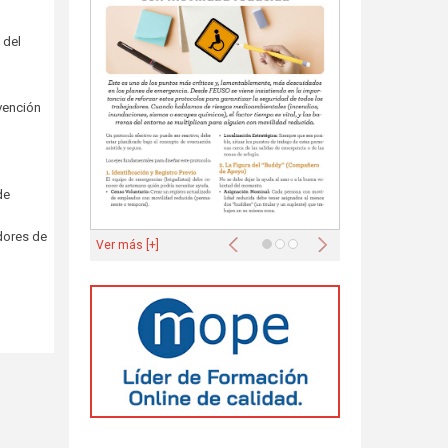
 del
vención
de
Anterior
Siguiente
dores de
Ver más [+]