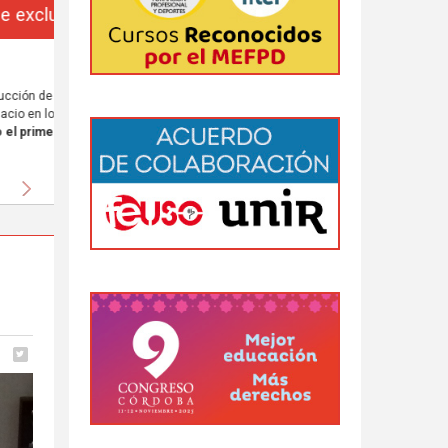
da
 al
Siguiente