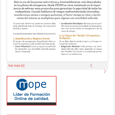
Anterior
Ver más [+]
Sigu