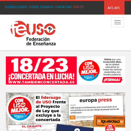
USO.ES
QUIÉNES SOMOS
·
DÓNDE ESTAMOS
·
CONTACTAR
·
AFÍLIATE
Menú