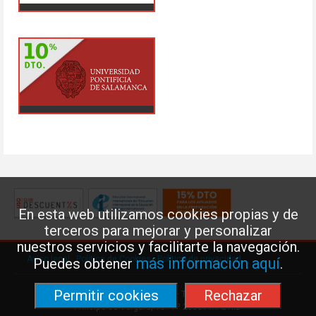
En esta web utilizamos cookies propias y de
terceros para mejorar y personalizar
nuestros servicios y facilitarte la navegación.
Aviso legal
·
Política de Cookies
·
Política de privacidad
más información aquí
Puedes obtener
.
Permitir cookies
Rechazar
Federación de Enseñanza de USO · Teléfono: 91 577 41 13 ·
Príncipe de Vergara, 13 · 7º 28001 MADRID