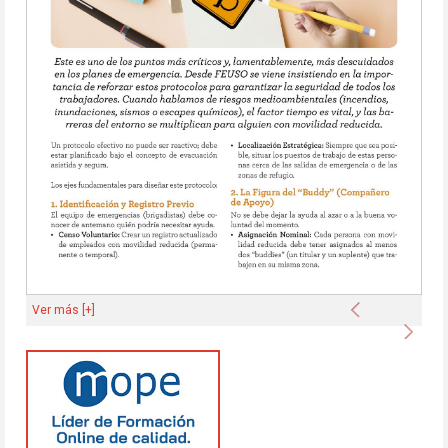
Anterior
Ver más [+]
Sigu