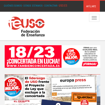
USO.ES
QUIÉNES SOMOS
·
DÓNDE ESTAMOS
·
CONTACTAR
·
AFÍLIATE
Menú