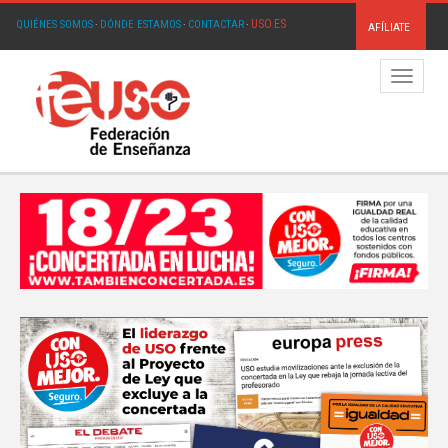
USO.ES
QUIÉNES SOMOS
·
DÓNDE ESTAMOS
·
CONTACTAR
·
AFÍLIATE
Menú