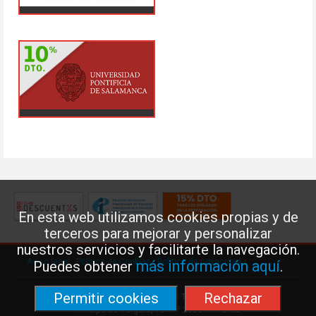
En esta web utilizamos cookies propias y de
terceros para mejorar y personalizar
nuestros servicios y facilitarte la navegación.
Aviso legal
·
Política de Cookies
·
Política de privacidad
más información aquí
Puedes obtener
.
Permitir cookies
Rechazar
Federación de Enseñanza de USO · Teléfono: 91 577 41 13 ·
Príncipe de Vergara, 13 · 7º 28001 MADRID