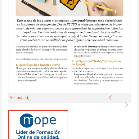
Anterior
Ver más [+]
Sigu