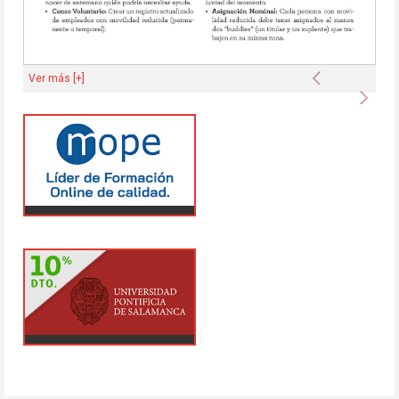
Anterior
Ver más [+]
Sigu