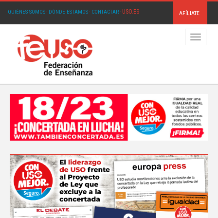
USO.ES
QUIÉNES SOMOS
·
DÓNDE ESTAMOS
·
CONTACTAR
·
AFÍLIATE
Menú