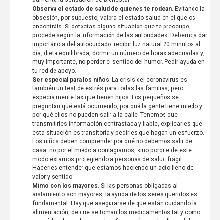
Observa el estado de salud de quienes te rodean
. Evitando la
obsesión, por supuesto, valora el estado salud en el que os
encontráis. Si detectas alguna situación que te preocupe,
procede según la información de las autoridades. Debemos dar
importancia del autocuidado: recibir luz natural 20 minutos al
día, dieta equilibrada, dormir un número de horas adecuadas y,
muy importante, no perder el sentido del humor. Pedir ayuda en
tu red de apoyo.
Ser especial para los niños
. La crisis del coronavirus es
también un test de estrés para todas las familias, pero
especialmente las que tienen hijos. Los pequeños se
preguntan qué está ocurriendo, por qué la gente tiene miedo y
por qué ellos no pueden salir a la calle. Tenemos que
transmitirles información contrastada y fiable, explicarles que
esta situación es transitoria y pedirles que hagan un esfuerzo.
Los niños deben comprender por qué no debemos salir de
casa: no por el miedo a contagiarnos, sino porque de este
modo estamos protegiendo a personas de salud frágil.
Hacerles entender que estamos haciendo un acto lleno de
valor y sentido.
Mimo con los mayores
. Si las personas obligadas al
aislamiento son mayores, la ayuda de los seres queridos es
fundamental. Hay que asegurarse de que están cuidando la
alimentación, de que se toman los medicamentos tal y como