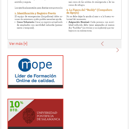
Anterior
Ver más [+]
Sigu