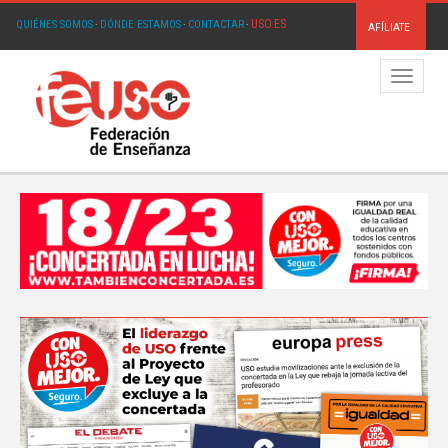
USO.ES
QUIÉNES SOMOS
·
DÓNDE ESTAMOS
·
CONTACTAR
·
AFÍLIATE
Menú