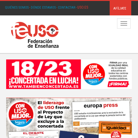
USO.ES
QUIÉNES SOMOS
·
DÓNDE ESTAMOS
·
CONTACTAR
·
AFÍLIATE
Menú