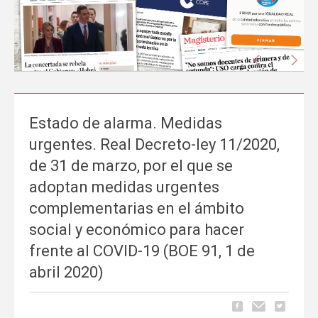
Anterior
Sigu
Estado de alarma. Medidas
La prensa nacional se hace eco del liderazgo
urgentes. Real Decreto-ley 11/2020,
de FEUSO frente al Proyecto de Ley que
de 31 de marzo, por el que se
excluye a la concertada
adoptan medidas urgentes
Carrusel
06 de Mayo, publicado en
complementarias en el ámbito
La tramitación del Proyecto de Ley de reducción de la jornada
social y económico para hacer
lectiva del profesorado ha comenzado a ocupar espacio en los
frente al COVID-19 (BOE 91, 1 de
principales medios de comunicación nacionales.
FEUSO ha sido el
primer sindicato en dar un paso al frente
para denunciar...
abril 2020)