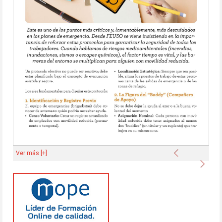
Anterior
Ver más [+]
Sigu