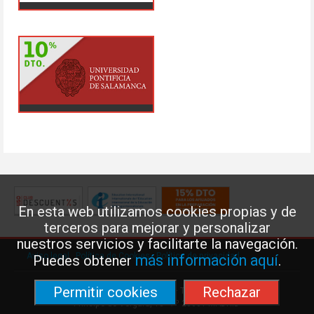
En esta web utilizamos cookies propias y de
terceros para mejorar y personalizar
nuestros servicios y facilitarte la navegación.
Aviso legal
·
Política de Cookies
·
Política de privacidad
más información aquí
Puedes obtener
.
Permitir cookies
Rechazar
Federación de Enseñanza de USO · Teléfono: 91 577 41 13 ·
Príncipe de Vergara, 13 · 7º 28001 MADRID