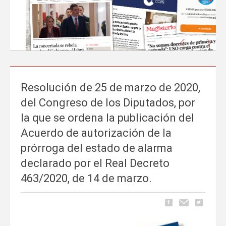
Anterior
Sigu
Resolución de 25 de marzo de 2020,
La prensa nacional se hace eco del liderazgo
del Congreso de los Diputados, por
de FEUSO frente al Proyecto de Ley que
la que se ordena la publicación del
excluye a la concertada
Acuerdo de autorización de la
Carrusel
06 de Mayo, publicado en
prórroga del estado de alarma
La tramitación del Proyecto de Ley de reducción de la jornada
declarado por el Real Decreto
lectiva del profesorado ha comenzado a ocupar espacio en los
463/2020, de 14 de marzo.
principales medios de comunicación nacionales.
FEUSO ha sido el
primer sindicato en dar un paso al frente
para denunciar...