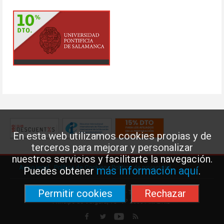
En esta web utilizamos cookies propias y de
terceros para mejorar y personalizar
nuestros servicios y facilitarte la navegación.
Aviso legal
·
Política de Cookies
·
Política de privacidad
más información aquí
Puedes obtener
.
Permitir cookies
Rechazar
Federación de Enseñanza de USO · Teléfono: 91 577 41 13 ·
Príncipe de Vergara, 13 · 7º 28001 MADRID