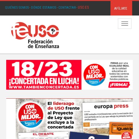
USO.ES
QUIÉNES SOMOS
·
DÓNDE ESTAMOS
·
CONTACTAR
·
AFÍLIATE
Menú