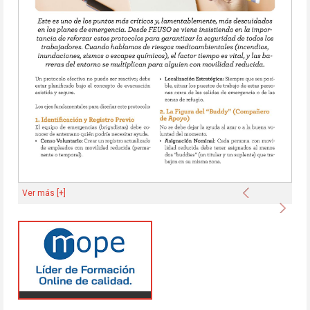
Anterior
Ver más [+]
Sigu