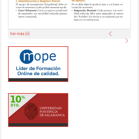
Anterior
Ver más [+]
Sigu