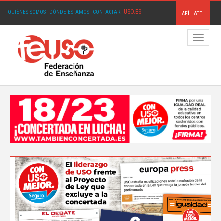
USO.ES
QUIÉNES SOMOS
·
DÓNDE ESTAMOS
·
CONTACTAR
·
AFÍLIATE
Menú