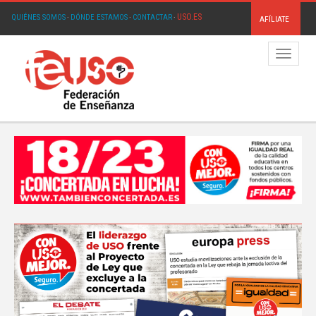
USO.ES
QUIÉNES SOMOS
·
DÓNDE ESTAMOS
·
CONTACTAR
·
AFÍLIATE
Menú