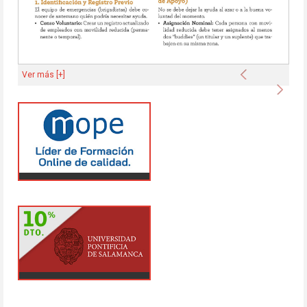
Anterior
Ver más [+]
Sigu