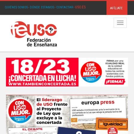
USO.ES
QUIÉNES SOMOS
·
DÓNDE ESTAMOS
·
CONTACTAR
·
AFÍLIATE
Menú