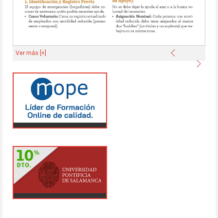
Anterior
Ver más [+]
Sigu