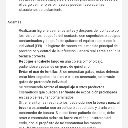
el cargo de menores o mayores puedan favorecer las
situaciones de aislamiento.
Además:
Realizarán higiene de manos antes y después del contacto con
los residentes, después del contacto con superficies o equipos
contaminados y después de quitarse el equipo de protección
individual (EPI). La higiene de manos es la medida principal de
prevención y control de la infección. Deberá realizarse según la
técnica correcta.
Recoger el cabello
largo en una coleta o moño bajo,
pudiéndose ayudar de un gorro de quirófano.
Evitar el uso de lentillas
. Si se necesitan gafas, éstas deberán
estar bien pegadas a la frente o, si es necesario, se llevarán
gafas de protección individual.
Se recomienda
retirar el maquillaje
u otros productos
cosméticos que puedan ser fuente de exposición prolongada
en caso de resultar contaminados.
Si tiene síntomas respiratorios, debe
cubrirse la boca y nariz al
toser
o estornudar con un pañuelo desechable y tirarlo en un
contenedor de basura. Si no se tiene pañuelo de papel, debe
toser o estornudar sobre su brazo en el ángulo interno del
codo, con el propósito de no contaminar las manos.