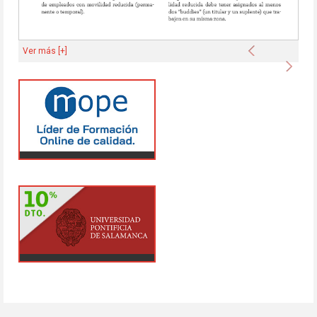
Anterior
Ver más [+]
Sigu