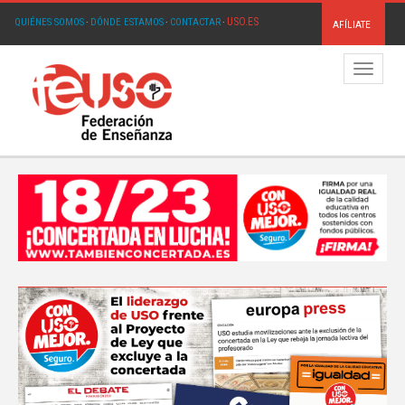
USO.ES
QUIÉNES SOMOS
·
DÓNDE ESTAMOS
·
CONTACTAR
·
AFÍLIATE
Menú