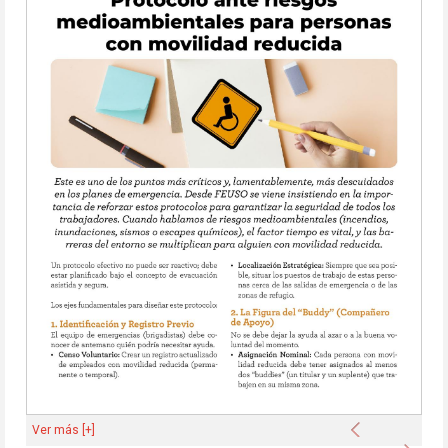
Anterior
Ver más [+]
Sigu