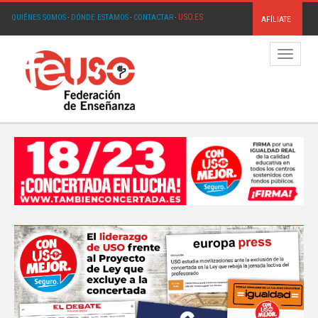
USO.ES
QUIÉNES SOMOS
·
DÓNDE ESTAMOS
·
CONTACTAR
·
AFÍLIATE
Menú